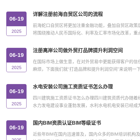
详解注册前海自贸区公司的流程
06-19
前海蛇口自贸区将更加注重金融功能，叠加自贸区政策
2025
将围绕推动人民币国际化、利率及汇率市场化改革，重点在
注册离岸公司做外贸打品牌提升利润空间
06-19
在国际市场上做生意，在对外贸易中更能获得客户的信
2025
麻烦，下面我们就“打造品牌和提升利润空间”来说明一下。
水电安装公司施工资质证书怎么办理
06-19
四川建筑施工资质证书怎么办理四川建筑资质代办随着
2025
水力发电建设事业蓬勃发展，水利水电机电安装已经成为我
国内BIM资质认证BIM等级证书
06-19
近些年BIM在国内迅速普及，国内众多的BIM培训机构