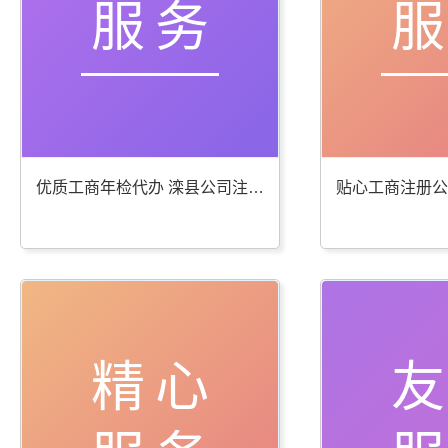
服务
优质工商年检代办 滦县公司注册服务棒
精心