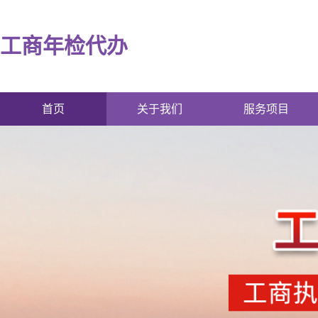
工商年检代办
首页
关于我们
服务项目