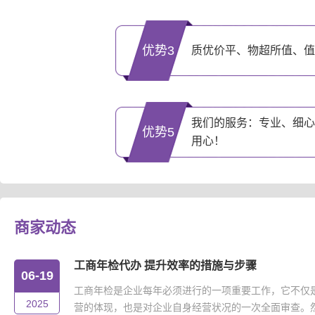
优势3
质优价平、物超所值、值
我们的服务：专业、细心
优势5
用心！
商家动态
工商年检代办 提升效率的措施与步骤
06-19
工商年检是企业每年必须进行的一项重要工作，它不仅
2025
营的体现，也是对企业自身经营状况的一次全面审查。然而