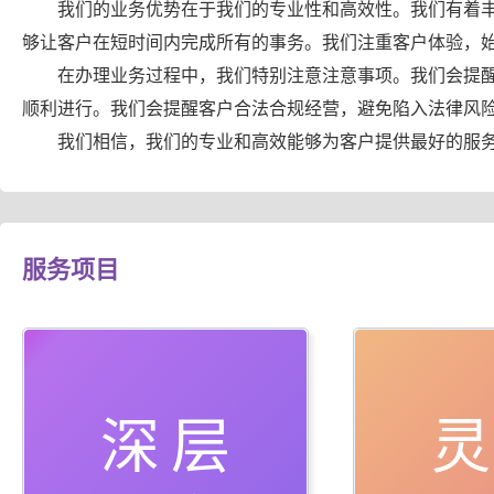
我们的业务优势在于我们的专业性和高效性。我们有着
够让客户在短时间内完成所有的事务。我们注重客户体验，
在办理业务过程中，我们特别注意注意事项。我们会提
顺利进行。我们会提醒客户合法合规经营，避免陷入法律风
我们相信，我们的专业和高效能够为客户提供最好的服
服务项目
深层