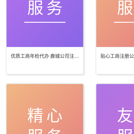
服务
优质工商年检代办 鹿城公司注册服务棒
精心