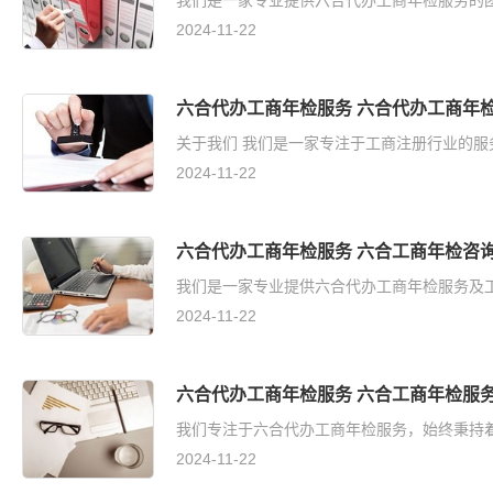
我们是一家专业提供六合代办工商年检服务的团队
2024-11-22
六合代办工商年检服务 六合代办工商年
关于我们 我们是一家专注于工商注册行业的服
2024-11-22
六合代办工商年检服务 六合工商年检咨
我们是一家专业提供六合代办工商年检服务及工
2024-11-22
六合代办工商年检服务 六合工商年检服
我们专注于六合代办工商年检服务，始终秉持着
2024-11-22