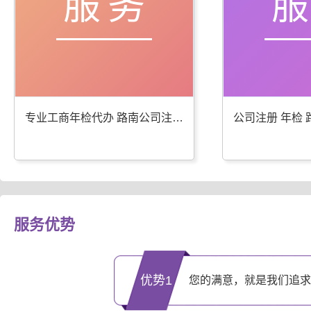
服务
专业工商年检代办 路南公司注册服务优
服务优势
优势1
您的满意，就是我们追求