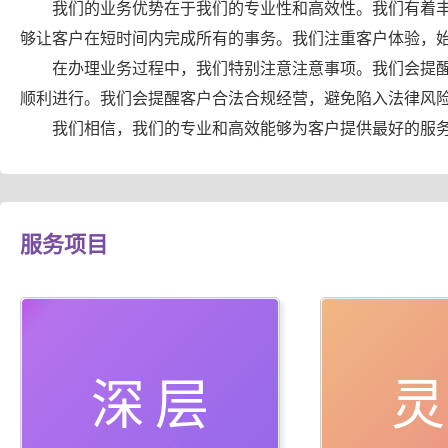
我们的业务优势在于我们的专业性和高效性。我们有着
够让客户在短时间内完成所有的事务。我们注重客户体验，
在办理业务过程中，我们特别注意注意事项。我们会提
顺利进行。我们会提醒客户合法合规经营，避免陷入法律风
我们相信，我们的专业和高效能够为客户提供最好的服
服务项目
深层