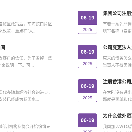
集团公司注册
06-19
自贸区政策后，前海蛇口片区
有着一系列严谨
2025
革，重点在“人...
填写名称（变更
空间
公司变更法人
06-19
得客户的信任，为了省掉一些
原来的债务怎么
2025
来说明一下。可...
当事人不得因姓
注册香港公司
06-19
质代办随着经济社会的进步，
在大陆没有进出
2025
装已经成为我国水...
那就是买单和代
为什么做外贸
06-19
IM培训机构及协会开始纷纷专
我国加入WTO