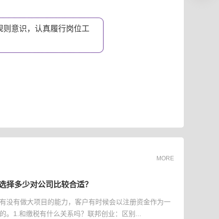
规则意识，认真履行岗位工
。
MORE
选择多少对公司比较合适？
有没有做大项目的能力，客户有时候会以注册资金作为一
的。1.和缴税有什么关系吗？联邦创业：区别...