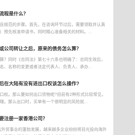
流程是什么？
且规范的步骤。首先，在咨询环节过后，需要领取并认真
）预先核准申请书，同时精心准备相关的材料。...
或公司转让之后，原来的债务怎么算？
算？同时《合同法》第七十六条也明确了：合同生效后，
名、名称的变更或者法定代表人、负责人、承办...
后在大陆有没有进出口权该怎么操作?
口权。那么要如何出口货物呢?目前有2种形式比较常见，
理。那么出口时，买单有一个很明显的风险就...
要注册一家香港公司？
后外贸事业的蓬勃发展，越来越多企业纷纷将目光投向海外