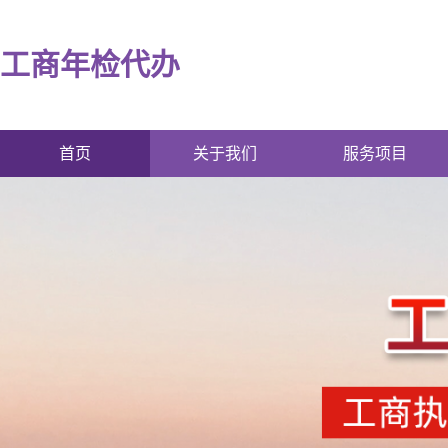
工商年检代办
首页
关于我们
服务项目