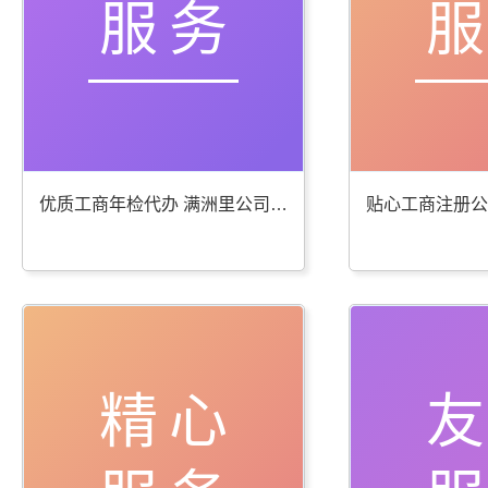
服务
优质工商年检代办 满洲里公司注册服务棒
精心