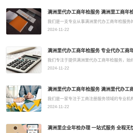
满洲里代办工商年检服务 满洲里工商年
我们是一支专业从事满洲里代办工商年检服务的
2024-11-22
满洲里代办工商年检服务 专业代办工商
我们专注于提供满洲里代办工商年检服务，始终
2024-11-22
满洲里代办工商年检服务 满洲里代办工商
我们是一家专注于工商注册服务领域的专业机构
2024-11-22
满洲里企业年检办理 一站式服务 全程无