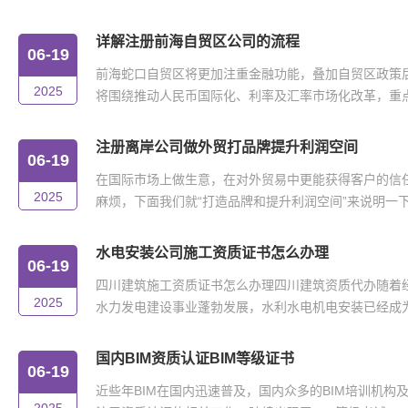
详解注册前海自贸区公司的流程
06-19
前海蛇口自贸区将更加注重金融功能，叠加自贸区政策
2025
将围绕推动人民币国际化、利率及汇率市场化改革，重点在
注册离岸公司做外贸打品牌提升利润空间
06-19
在国际市场上做生意，在对外贸易中更能获得客户的信
2025
麻烦，下面我们就“打造品牌和提升利润空间”来说明一下。
水电安装公司施工资质证书怎么办理
06-19
四川建筑施工资质证书怎么办理四川建筑资质代办随着
2025
水力发电建设事业蓬勃发展，水利水电机电安装已经成为我
国内BIM资质认证BIM等级证书
06-19
近些年BIM在国内迅速普及，国内众多的BIM培训机构