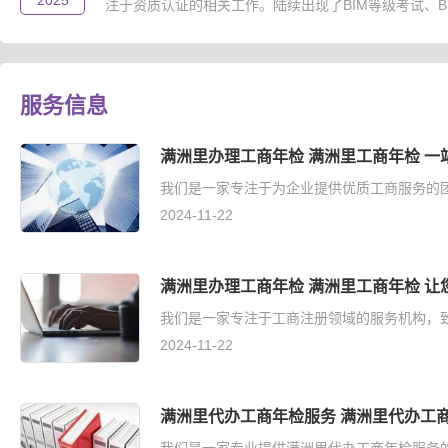
2025
注于资质认证的相关工作。陆续出现了BIM等级考试、B..
服务信息
满洲里办理工商年检 满洲里工商年检 一
我们是一家专注于为企业提供优质工商服务的团
2024-11-22
满洲里办理工商年检 满洲里工商年检 让
我们是一家专注于工商注册领域的服务机构，致
2024-11-22
满洲里代办工商年检服务 满洲里代办工