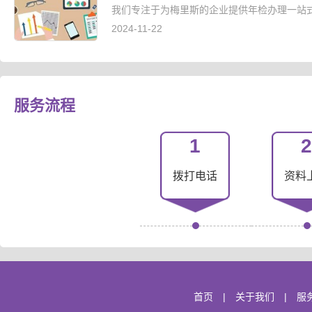
我们专注于为梅里斯的企业提供年检办理一站式
2024-11-22
服务流程
1
2
拨打电话
资料
首页
|
关于我们
|
服