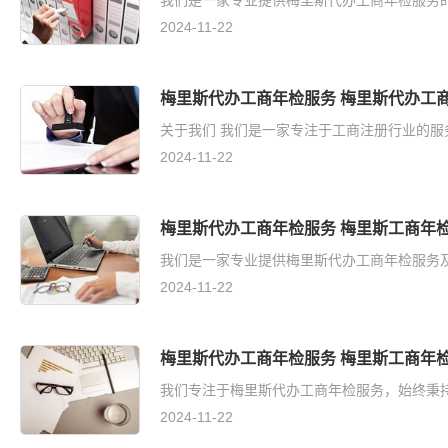
我们是一家专业提供梅里斯代办工商年检服务的团
2024-11-22
梅里斯代办工商年检服务 梅里斯代办工
关于我们 我们是一家专注于工商注册行业的服
2024-11-22
梅里斯代办工商年检服务 梅里斯工商年
我们是一家专业提供梅里斯代办工商年检服务及
2024-11-22
梅里斯代办工商年检服务 梅里斯工商年
我们专注于梅里斯代办工商年检服务，始终秉持
2024-11-22