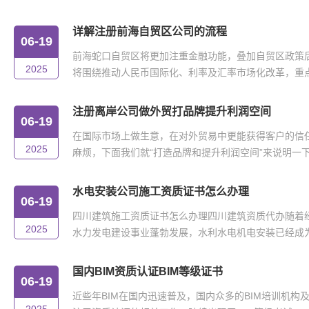
详解注册前海自贸区公司的流程
06-19
前海蛇口自贸区将更加注重金融功能，叠加自贸区政策
2025
将围绕推动人民币国际化、利率及汇率市场化改革，重点在
注册离岸公司做外贸打品牌提升利润空间
06-19
在国际市场上做生意，在对外贸易中更能获得客户的信
2025
麻烦，下面我们就“打造品牌和提升利润空间”来说明一下。
水电安装公司施工资质证书怎么办理
06-19
四川建筑施工资质证书怎么办理四川建筑资质代办随着
2025
水力发电建设事业蓬勃发展，水利水电机电安装已经成为我
国内BIM资质认证BIM等级证书
06-19
近些年BIM在国内迅速普及，国内众多的BIM培训机构