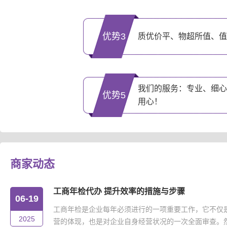
优势3
质优价平、物超所值、值
我们的服务：专业、细心
优势5
用心！
商家动态
工商年检代办 提升效率的措施与步骤
06-19
工商年检是企业每年必须进行的一项重要工作，它不仅
2025
营的体现，也是对企业自身经营状况的一次全面审查。然而