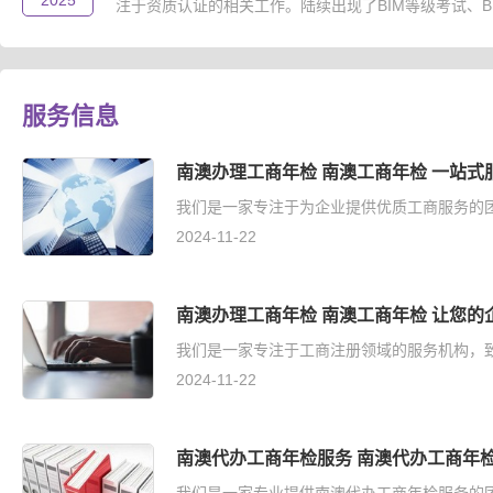
2025
注于资质认证的相关工作。陆续出现了BIM等级考试、B..
服务信息
南澳办理工商年检 南澳工商年检 一站式
我们是一家专注于为企业提供优质工商服务的团
2024-11-22
南澳办理工商年检 南澳工商年检 让您的
我们是一家专注于工商注册领域的服务机构，致
2024-11-22
南澳代办工商年检服务 南澳代办工商年检