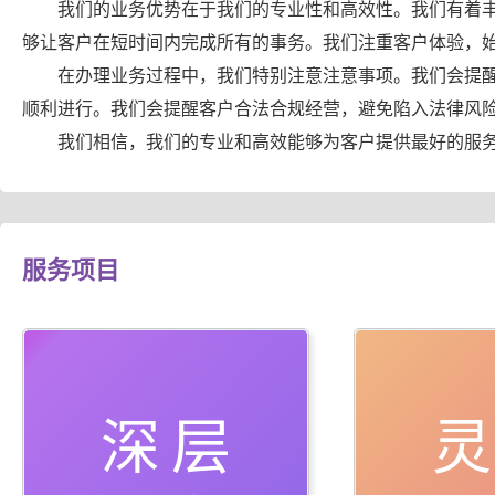
我们的业务优势在于我们的专业性和高效性。我们有着
够让客户在短时间内完成所有的事务。我们注重客户体验，
在办理业务过程中，我们特别注意注意事项。我们会提
顺利进行。我们会提醒客户合法合规经营，避免陷入法律风
我们相信，我们的专业和高效能够为客户提供最好的服
服务项目
深层