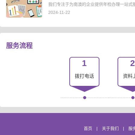
我们专注于为南澳的企业提供年检办理一站式服
2024-11-22
服务流程
1
2
拨打电话
资料
首页
|
关于我们
|
服