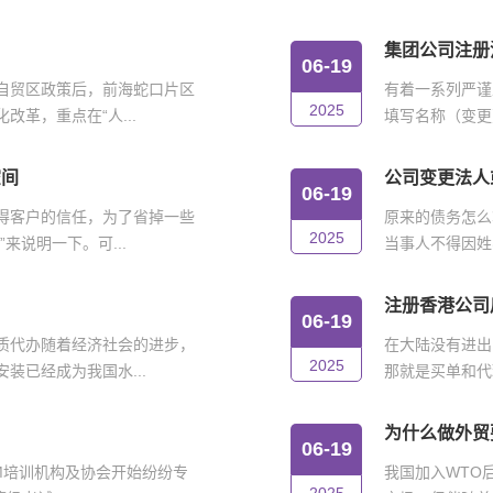
集团公司注册
06-19
自贸区政策后，前海蛇口片区
有着一系列严谨
2025
革，重点在“人...
填写名称（变更
空间
公司变更法人
06-19
得客户的信任，为了省掉一些
原来的债务怎么
2025
来说明一下。可...
当事人不得因姓
注册香港公司
06-19
质代办随着经济社会的进步，
在大陆没有进出
2025
装已经成为我国水...
那就是买单和代
为什么做外贸
06-19
IM培训机构及协会开始纷纷专
我国加入WTO