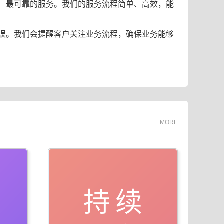
、最可靠的服务。我们的服务流程简单、高效，能
误。我们会提醒客户关注业务流程，确保业务能够
MORE
持续