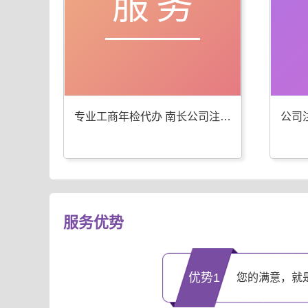
服务
专业工商年检代办 南长公司注册服务优
服务优势
优势1
您的满意，就