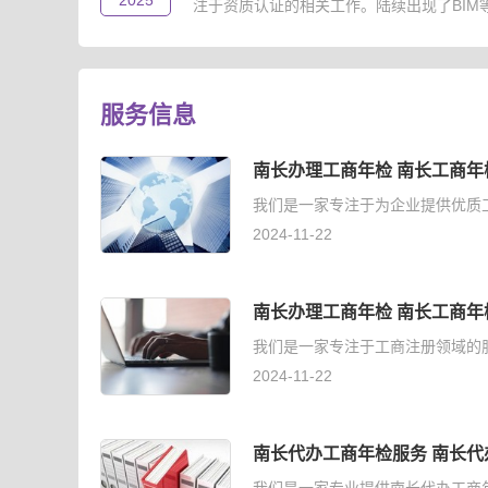
2025
注于资质认证的相关工作。陆续出现了BIM等级
服务信息
南长办理工商年检 南长工商年
我们是一家专注于为企业提供优质
2024-11-22
南长办理工商年检 南长工商年
我们是一家专注于工商注册领域的
2024-11-22
南长代办工商年检服务 南长代