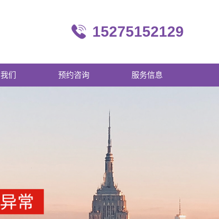
15275152129
系我们
预约咨询
服务信息