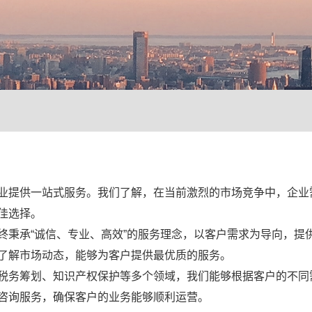
业提供一站式服务。我们了解，在当前激烈的市场竞争中，企业
佳选择。
终秉承“诚信、专业、高效”的服务理念，以客户需求为导向，提
了解市场动态，能够为客户提供最优质的服务。
税务筹划、知识产权保护等多个领域，我们能够根据客户的不同
咨询服务，确保客户的业务能够顺利运营。