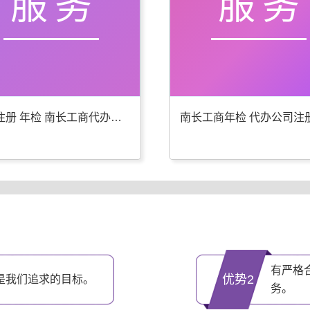
服务
服务
公司注册 年检 南长工商代办更专业
有严格
优势2
是我们追求的目标。
务。