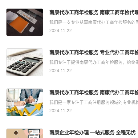
南康代办工商年检服务 南康工商年检代理
我们是一支专业从事南康代办工商年检服务的团
2024-11-22
南康代办工商年检服务 专业代办工商年检
我们专注于提供南康代办工商年检服务，始终秉
2024-11-22
南康代办工商年检服务 南康代办工商年检
我们是一家专注于工商注册服务领域的专业机构
2024-11-22
南康企业年检办理 一站式服务 全程无忧