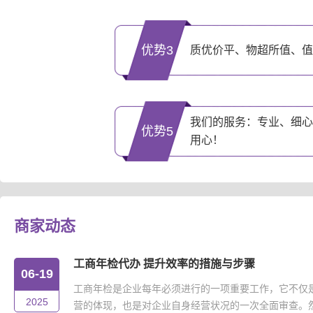
优势3
质优价平、物超所值、值
我们的服务：专业、细心
优势5
用心！
商家动态
工商年检代办 提升效率的措施与步骤
06-19
工商年检是企业每年必须进行的一项重要工作，它不仅
2025
营的体现，也是对企业自身经营状况的一次全面审查。然而