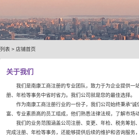
列表
>
店铺首页
关于我们
我们是南康工商注册的专业团队，致力于为企业提供一
册、年检等事务中省时省力。我们公司就是您的最佳选择。
作为南康工商注册行业的一份子，我们公司始终秉承“诚
富、专业素质高的员工组成，他们熟悉法律法规，了解市场
我们的业务范围涵盖公司注册、变更、年检、税务筹划
完成注册、年检等事务，还能够提供后续的维护和咨询服务