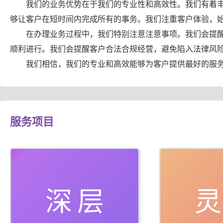
我们的业务优势在于我们的专业性和高效性。我们有着
够让客户在短时间内完成所有的事务。我们注重客户体验，
在办理业务过程中，我们特别注意注意事项。我们会提
顺利进行。我们会提醒客户合法合规经营，避免陷入法律风
我们相信，我们的专业和高效能够为客户提供最好的服
服务项目
深层