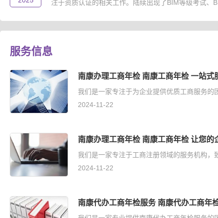
2025
注于资质认证的相关工作。陆续出现了BIM等级考试、B..
服务信息
南康办理工商年检 南康工商年检 一站式
我们是一家专注于为企业提供优质工商服务的团
2024-11-22
南康办理工商年检 南康工商年检 让您的
我们是一家专注于工商注册领域的服务机构，致
2024-11-22
南康代办工商年检服务 南康代办工商年检