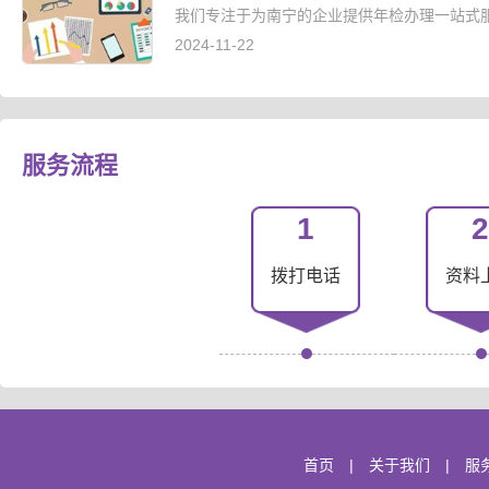
我们专注于为南宁的企业提供年检办理一站式服
2024-11-22
服务流程
1
2
拨打电话
资料
首页
|
关于我们
|
服