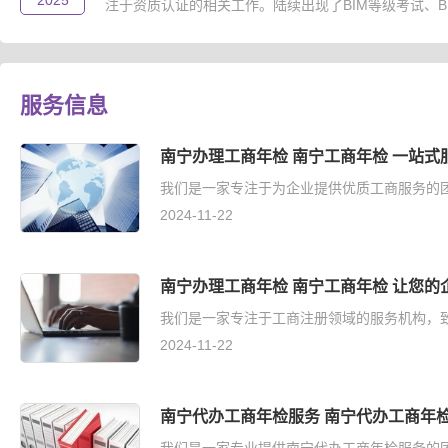
2025
注于资质认证的相关工作。陆续出现了BIM等级考试、B..
服务信息
南宁办理工商年检 南宁工商年检 一站式
我们是一家专注于为企业提供优质工商服务的团
2024-11-22
南宁办理工商年检 南宁工商年检 让您的
我们是一家专注于工商注册领域的服务机构，致
2024-11-22
南宁代办工商年检服务 南宁代办工商年检