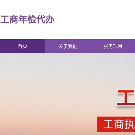
工商年检代办
首页
关于我们
服务项目