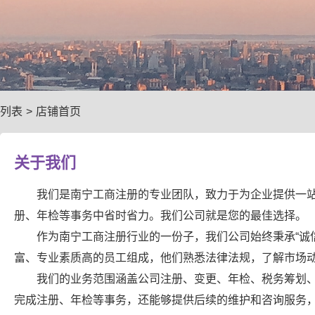
列表
>
店铺首页
关于我们
我们是南宁工商注册的专业团队，致力于为企业提供一
册、年检等事务中省时省力。我们公司就是您的最佳选择。
作为南宁工商注册行业的一份子，我们公司始终秉承“诚
富、专业素质高的员工组成，他们熟悉法律法规，了解市场
我们的业务范围涵盖公司注册、变更、年检、税务筹划
完成注册、年检等事务，还能够提供后续的维护和咨询服务