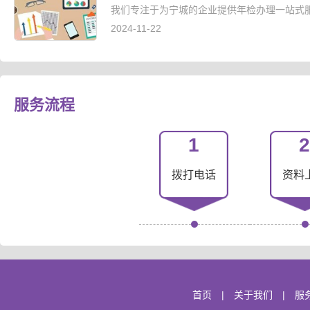
我们专注于为宁城的企业提供年检办理一站式服
2024-11-22
服务流程
1
2
拨打电话
资料
首页
|
关于我们
|
服