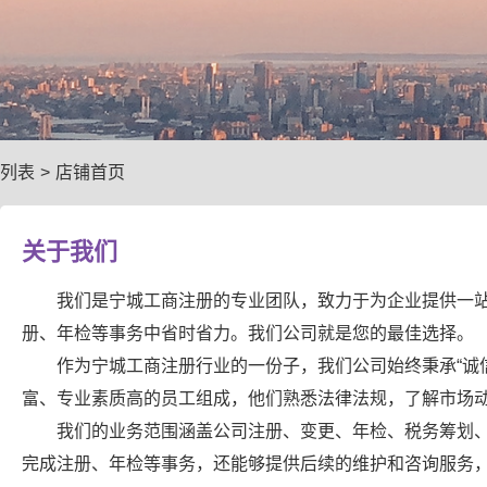
列表
>
店铺首页
关于我们
我们是宁城工商注册的专业团队，致力于为企业提供一
册、年检等事务中省时省力。我们公司就是您的最佳选择。
作为宁城工商注册行业的一份子，我们公司始终秉承“诚
富、专业素质高的员工组成，他们熟悉法律法规，了解市场
我们的业务范围涵盖公司注册、变更、年检、税务筹划
完成注册、年检等事务，还能够提供后续的维护和咨询服务