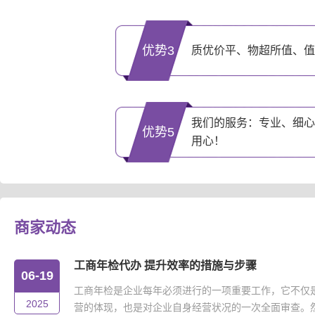
优势3
质优价平、物超所值、值
我们的服务：专业、细心
优势5
用心！
商家动态
工商年检代办 提升效率的措施与步骤
06-19
工商年检是企业每年必须进行的一项重要工作，它不仅
2025
营的体现，也是对企业自身经营状况的一次全面审查。然而