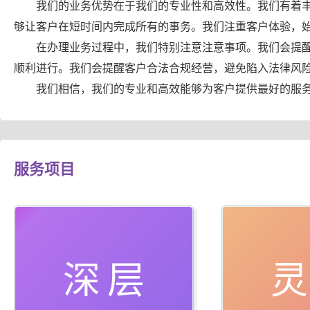
我们的业务优势在于我们的专业性和高效性。我们有着
够让客户在短时间内完成所有的事务。我们注重客户体验，
在办理业务过程中，我们特别注意注意事项。我们会提
顺利进行。我们会提醒客户合法合规经营，避免陷入法律风
我们相信，我们的专业和高效能够为客户提供最好的服
服务项目
深层