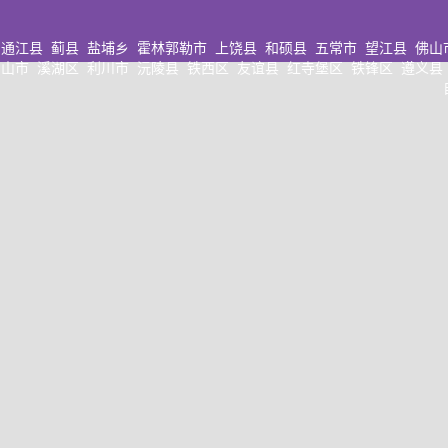
通江县
蓟县
盐埔乡
霍林郭勒市
上饶县
和硕县
五常市
望江县
佛山
山市
溪湖区
利川市
沅陵县
铁西区
友谊县
红寺堡区
铁锋区
遵义县