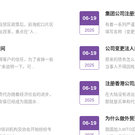
集团公司注册
06-19
自贸区政策后，前海蛇口片区
有着一系列严谨
2025
革，重点在“人...
填写名称（变更
空间
公司变更法人
06-19
得客户的信任，为了省掉一些
原来的债务怎么
2025
来说明一下。可...
当事人不得因姓
注册香港公司
06-19
质代办随着经济社会的进步，
在大陆没有进出
2025
装已经成为我国水...
那就是买单和代
为什么做外贸
06-19
IM培训机构及协会开始纷纷专
我国加入WTO