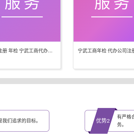
服务
服务
公司注册 年检 宁武工商代办更专业
有严格
优势2
是我们追求的目标。
务。