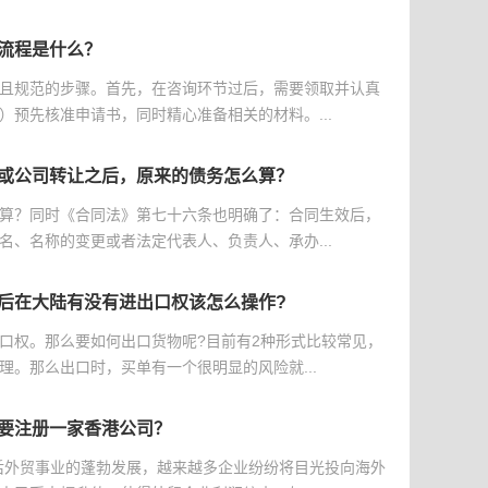
流程是什么？
且规范的步骤。首先，在咨询环节过后，需要领取并认真
）预先核准申请书，同时精心准备相关的材料。...
或公司转让之后，原来的债务怎么算？
算？同时《合同法》第七十六条也明确了：合同生效后，
名、名称的变更或者法定代表人、负责人、承办...
后在大陆有没有进出口权该怎么操作?
口权。那么要如何出口货物呢?目前有2种形式比较常见，
理。那么出口时，买单有一个很明显的风险就...
要注册一家香港公司？
后外贸事业的蓬勃发展，越来越多企业纷纷将目光投向海外