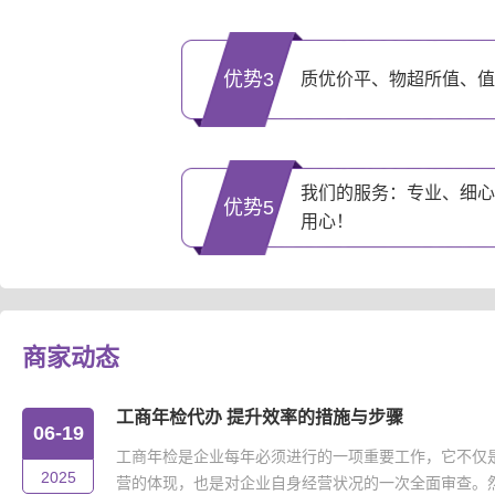
优势3
质优价平、物超所值、值
我们的服务：专业、细心
优势5
用心！
商家动态
工商年检代办 提升效率的措施与步骤
06-19
工商年检是企业每年必须进行的一项重要工作，它不仅
2025
营的体现，也是对企业自身经营状况的一次全面审查。然而