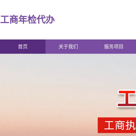
工商年检代办
首页
关于我们
服务项目