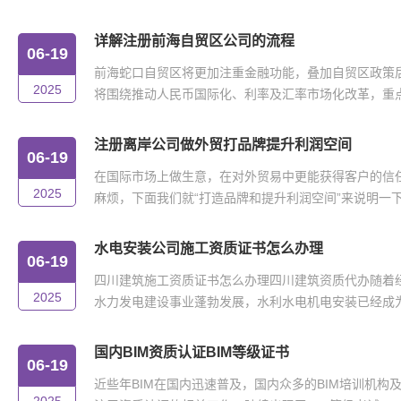
详解注册前海自贸区公司的流程
06-19
前海蛇口自贸区将更加注重金融功能，叠加自贸区政策
2025
将围绕推动人民币国际化、利率及汇率市场化改革，重点在
注册离岸公司做外贸打品牌提升利润空间
06-19
在国际市场上做生意，在对外贸易中更能获得客户的信
2025
麻烦，下面我们就“打造品牌和提升利润空间”来说明一下。
水电安装公司施工资质证书怎么办理
06-19
四川建筑施工资质证书怎么办理四川建筑资质代办随着
2025
水力发电建设事业蓬勃发展，水利水电机电安装已经成为我
国内BIM资质认证BIM等级证书
06-19
近些年BIM在国内迅速普及，国内众多的BIM培训机构