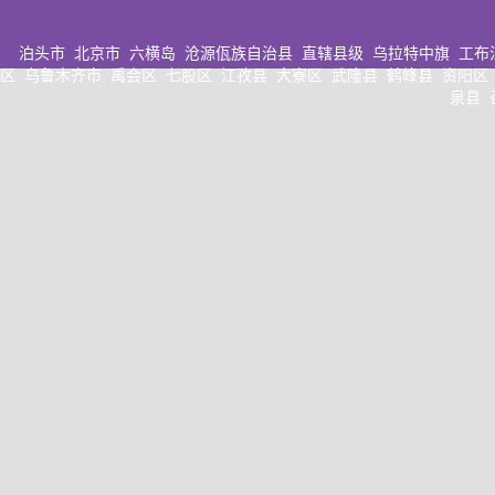
泊头市
北京市
六横岛
沧源佤族自治县
直辖县级
乌拉特中旗
工布
区
乌鲁木齐市
禹会区
七股区
江孜县
大寮区
武隆县
鹤峰县
资阳区
泉县