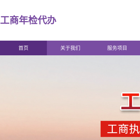
工商年检代办
首页
关于我们
服务项目