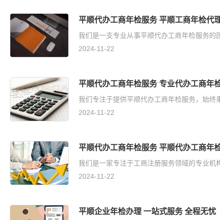
平顺代办工商年检服务 平顺工商年检代理
我们是一支专业从事平顺代办工商年检服务的团
2024-11-22
平顺代办工商年检服务 专业代办工商年检
我们专注于提供平顺代办工商年检服务，始终秉
2024-11-22
平顺代办工商年检服务 平顺代办工商年检
我们是一家专注于工商注册服务领域的专业机构
2024-11-22
平顺企业年检办理 一站式服务 全程无忧