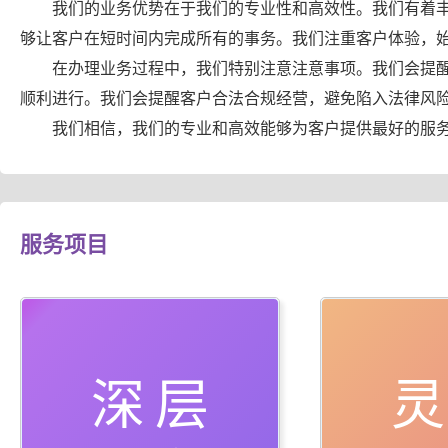
我们的业务优势在于我们的专业性和高效性。我们有着
够让客户在短时间内完成所有的事务。我们注重客户体验，
在办理业务过程中，我们特别注意注意事项。我们会提
顺利进行。我们会提醒客户合法合规经营，避免陷入法律风
我们相信，我们的专业和高效能够为客户提供最好的服
服务项目
深层