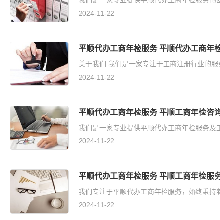
我们是一家专业提供平顺代办工商年检服务的团队
2024-11-22
平顺代办工商年检服务 平顺代办工商年
关于我们 我们是一家专注于工商注册行业的服
2024-11-22
平顺代办工商年检服务 平顺工商年检咨
我们是一家专业提供平顺代办工商年检服务及工
2024-11-22
平顺代办工商年检服务 平顺工商年检服
我们专注于平顺代办工商年检服务，始终秉持着
2024-11-22