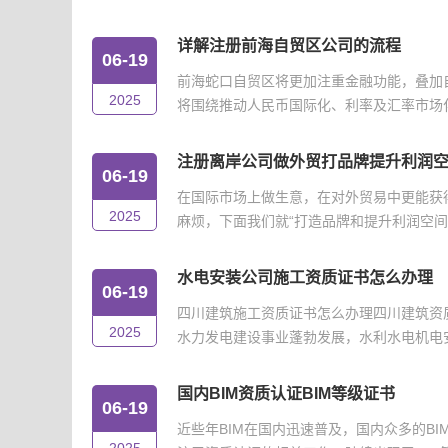
详解注册前海自贸区公司的流程
06-19
前海蛇口自贸区将更加注重金融功能，叠加
2025
将围绕推动人民币国际化、利率及汇率市场化改
注册离岸公司做外贸打品牌提升利润
06-19
在国际市场上做生意，在对外贸易中更能获
2025
麻烦，下面我们就“打造品牌和提升利润空间”
水电安装公司施工资质证书怎么办理
06-19
四川建筑施工资质证书怎么办理四川建筑资
2025
水力发电建设事业蓬勃发展，水利水电机电安
国内BIM资质认证BIM等级证书
06-19
近些年BIM在国内迅速普及，国内众多的B