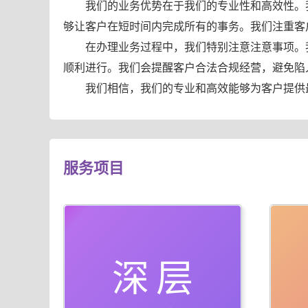
我们的业务优势在于我们的专业性和高效性。
够让客户在短时间内完成所有的事务。我们注重客
在办理业务过程中，我们特别注意注意事项。
顺利进行。我们会提醒客户合法合规经营，避免陷
我们相信，我们的专业和高效能够为客户提供
服务项目
深层