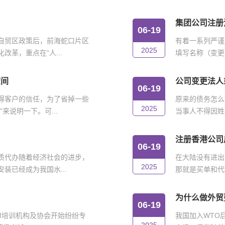
集团公司注册
06-19
自贸区政策后，前海蛇口片区
有着一系列严谨
2025
革，重点在“人...
填写名称（变更
空间
公司变更法人
06-19
得客户的信任，为了省掉一些
原来的债务怎么
2025
来说明一下。可...
当事人不得因姓
注册香港公司
06-19
质代办随着经济社会的进步，
在大陆没有进出
2025
装已经成为我国水...
那就是买单和代
为什么做外贸
06-19
IM培训机构及协会开始纷纷专
我国加入WTO