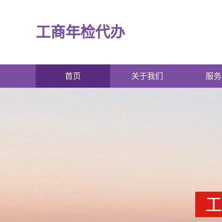
工商年检代办
首页
关于我们
服务