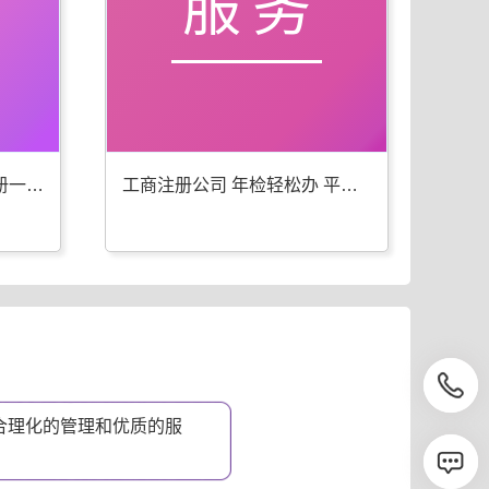
服务
平乡工商年检 代办公司注册一步到位
工商注册公司 年检轻松办 平乡优选
合理化的管理和优质的服