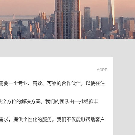
MORE
需要一个专业、高效、可靠的合作伙伴，以便在注
供全方位的解决方案。我们的团队由一批经验丰
需求，提供个性化的服务。我们不仅能够帮助客户