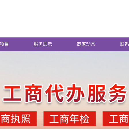
项目
服务展示
商家动态
联