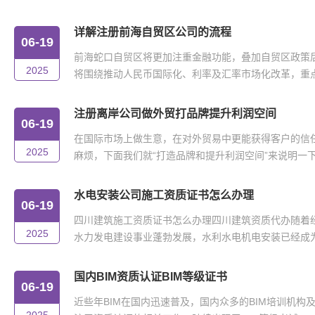
详解注册前海自贸区公司的流程
06-19
前海蛇口自贸区将更加注重金融功能，叠加自贸区政策
2025
将围绕推动人民币国际化、利率及汇率市场化改革，重点在
注册离岸公司做外贸打品牌提升利润空间
06-19
在国际市场上做生意，在对外贸易中更能获得客户的信
2025
麻烦，下面我们就“打造品牌和提升利润空间”来说明一下。
水电安装公司施工资质证书怎么办理
06-19
四川建筑施工资质证书怎么办理四川建筑资质代办随着
2025
水力发电建设事业蓬勃发展，水利水电机电安装已经成为我
国内BIM资质认证BIM等级证书
06-19
近些年BIM在国内迅速普及，国内众多的BIM培训机构