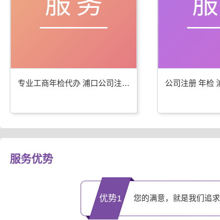
服务
专业工商年检代办 浦口公司注册服务优
服务优势
优势1
您的满意，就是我们追求