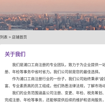
列表
>
店铺首页
关于我们
我们是浦口工商注册的专业团队，致力于为企业提供一
册、年检等事务中省时省力。我们公司就是您的最佳选择。
作为浦口工商注册行业的一份子，我们公司始终秉承“诚
富、专业素质高的员工组成，他们熟悉法律法规，了解市场
我们的业务范围涵盖公司注册、变更、年检、税务筹划
完成注册、年检等事务，还能够提供后续的维护和咨询服务