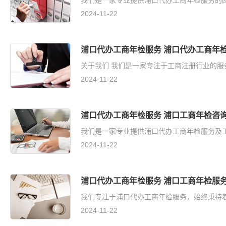
我们是一家专业提供浦口代办工商年检服务的团队
2024-11-22
浦口代办工商年检服务 浦口代办工商年
关于我们 我们是一家专注于工商注册行业的服
2024-11-22
浦口代办工商年检服务 浦口工商年检咨
我们是一家专业提供浦口代办工商年检服务及工
2024-11-22
浦口代办工商年检服务 浦口工商年检服
我们专注于浦口代办工商年检服务，始终秉持着
2024-11-22