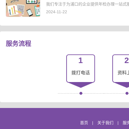
我们专注于为浦口的企业提供年检办理一站式服
2024-11-22
服务流程
1
2
拨打电话
资料
首页
|
关于我们
|
服