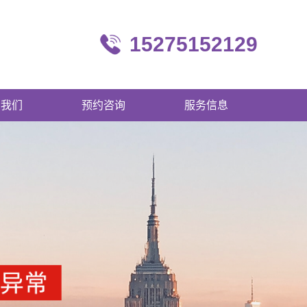
15275152129
系我们
预约咨询
服务信息