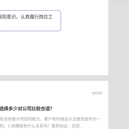
规则意识，认真履行岗位工
。
MORE
选择多少对公司比较合适？
有没有做大项目的能力，客户有时候会以注册资金作为一
的。1.和缴税有什么关系吗？联邦创业：区别...