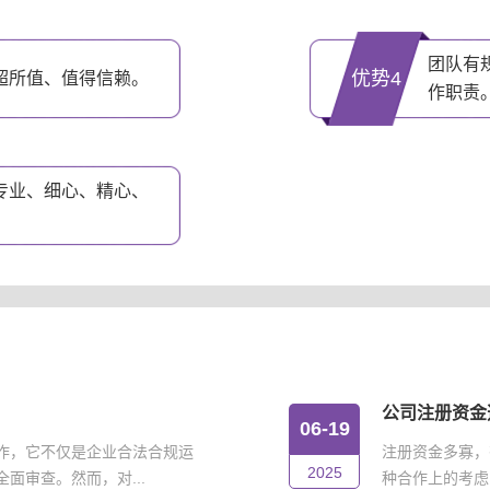
团队有
优势4
超所值、值得信赖。
作职责
专业、细心、精心、
公司注册资金
06-19
作，它不仅是企业合法合规运
注册资金多寡，
2025
面审查。然而，对...
种合作上的考虑