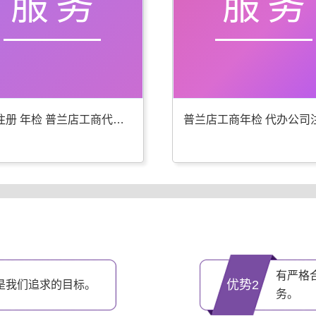
服务
服务
公司注册 年检 普兰店工商代办更专业
有严格
优势2
是我们追求的目标。
务。