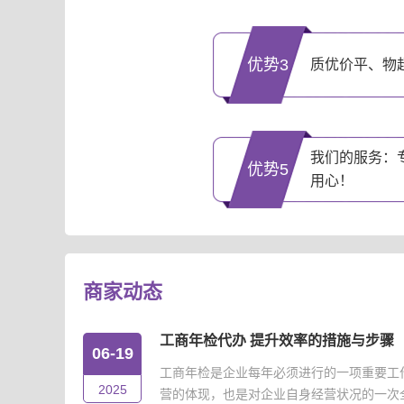
优势3
质优价平、物
我们的服务：
优势5
用心！
商家动态
工商年检代办 提升效率的措施与步骤
06-19
工商年检是企业每年必须进行的一项重要工
2025
营的体现，也是对企业自身经营状况的一次全