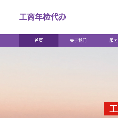
工商年检代办
首页
关于我们
服务