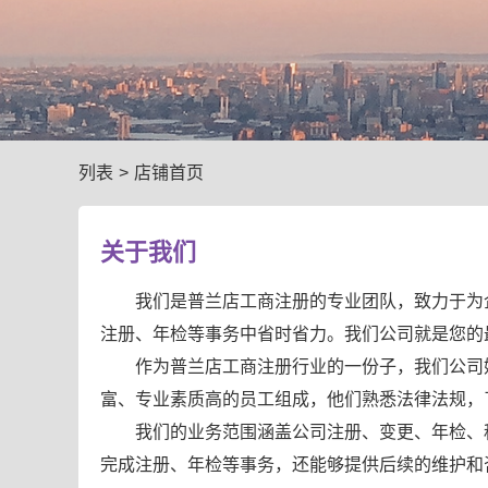
列表
>
店铺首页
关于我们
我们是普兰店工商注册的专业团队，致力于为
注册、年检等事务中省时省力。我们公司就是您的
作为普兰店工商注册行业的一份子，我们公司
富、专业素质高的员工组成，他们熟悉法律法规，
我们的业务范围涵盖公司注册、变更、年检、
完成注册、年检等事务，还能够提供后续的维护和