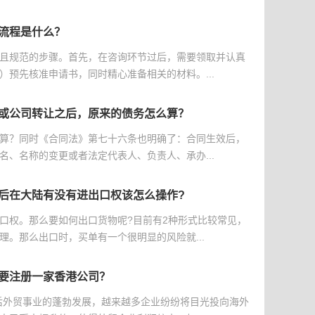
流程是什么？
且规范的步骤。首先，在咨询环节过后，需要领取并认真
）预先核准申请书，同时精心准备相关的材料。...
或公司转让之后，原来的债务怎么算？
算？同时《合同法》第七十六条也明确了：合同生效后，
名、名称的变更或者法定代表人、负责人、承办...
后在大陆有没有进出口权该怎么操作?
口权。那么要如何出口货物呢?目前有2种形式比较常见，
理。那么出口时，买单有一个很明显的风险就...
要注册一家香港公司？
后外贸事业的蓬勃发展，越来越多企业纷纷将目光投向海外