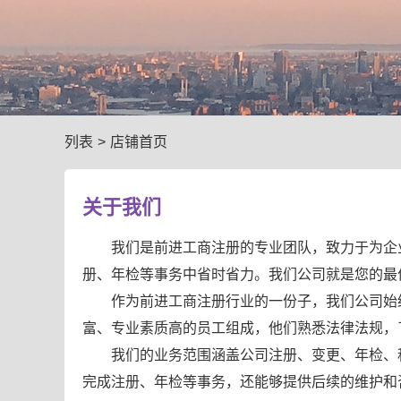
列表
>
店铺首页
关于我们
我们是前进工商注册的专业团队，致力于为企
册、年检等事务中省时省力。我们公司就是您的最
作为前进工商注册行业的一份子，我们公司始
富、专业素质高的员工组成，他们熟悉法律法规，
我们的业务范围涵盖公司注册、变更、年检、
完成注册、年检等事务，还能够提供后续的维护和