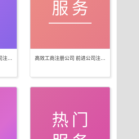
服务
便捷工商年检代办 前进公司注册服务佳
高效工商注册公司 前进公司注册服务全
热门