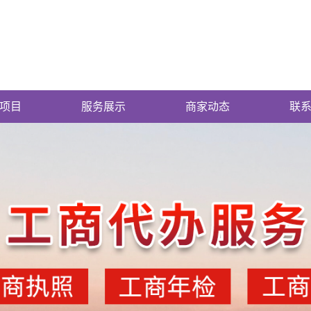
项目
服务展示
商家动态
联