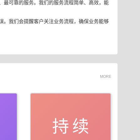
、最可靠的服务。我们的服务流程简单、高效，能
误。我们会提醒客户关注业务流程，确保业务能够
MORE
持续