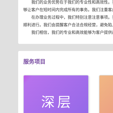
我们的业务优势在于我们的专业性和高效性。
够让客户在短时间内完成所有的事务。我们注重客
在办理业务过程中，我们特别注意注意事项。
顺利进行。我们会提醒客户合法合规经营，避免陷
我们相信，我们的专业和高效能够为客户提供
服务项目
深层