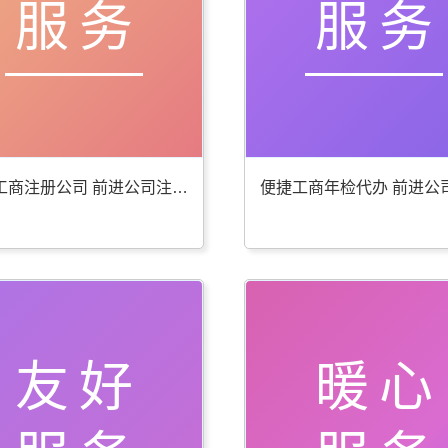
服务
服务
贴心工商注册公司 前进公司注册服务好
友好
暖心