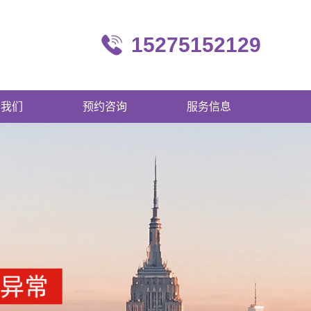
15275152129
系我们
预约咨询
服务信息