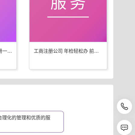
服务
前进工商年检 代办公司注册一步到位
工商注册公司 年检轻松办 前进优选
合理化的管理和优质的服