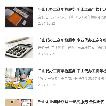
千山代办工商年检服务 千山工商年检代理
我们是一支专业从事千山代办工商年检服务的团
2024-11-22
千山代办工商年检服务 专业代办工商年检
我们专注于提供千山代办工商年检服务，始终秉
2024-11-22
千山代办工商年检服务 千山代办工商年检
我们是一家专注于工商注册服务领域的专业机构
2024-11-22
千山企业年检办理 一站式服务 全程无忧