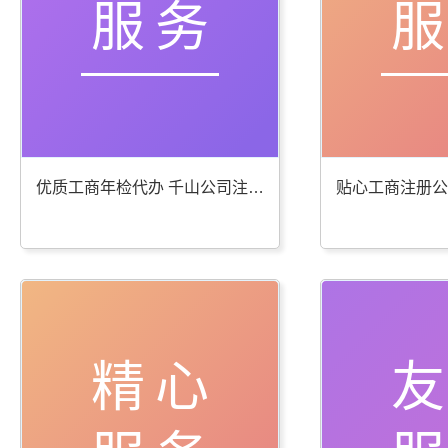
服务
优质工商年检代办 千山公司注册服务棒
精心