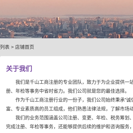
列表
>
店铺首页
关于我们
我们是千山工商注册的专业团队，致力于为企业提供一
册、年检等事务中省时省力。我们公司就是您的最佳选择。
作为千山工商注册行业的一份子，我们公司始终秉承“诚
富、专业素质高的员工组成，他们熟悉法律法规，了解市场
我们的业务范围涵盖公司注册、变更、年检、税务筹划
完成注册、年检等事务，还能够提供后续的维护和咨询服务