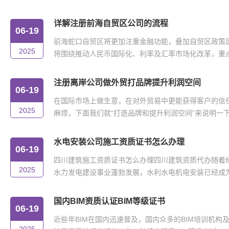
详解注册前海自贸区公司的流程
06-19
前海蛇口自贸区将更加注重金融功能，叠加自贸区政策
2025
将围绕推动人民币国际化、利率及汇率市场化改革，重点在
注册离岸公司做外贸打品牌提升利润空间
06-19
在国际市场上做生意，在对外贸易中更能获得客户的信
2025
麻烦，下面我们就“打造品牌和提升利润空间”来说明一下。
水电安装公司施工资质证书怎么办理
06-19
四川建筑施工资质证书怎么办理四川建筑资质代办随着
2025
水力发电建设事业蓬勃发展，水利水电机电安装已经成为我
国内BIM资质认证BIM等级证书
06-19
近些年BIM在国内迅速普及，国内众多的BIM培训机构