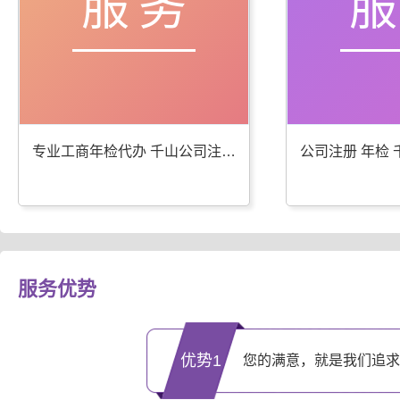
服务
专业工商年检代办 千山公司注册服务优
服务优势
优势1
您的满意，就是我们追求