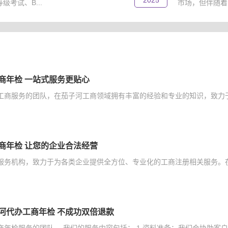
2025
考试、B...
市场，但伴随着
商年检 一站式服务更贴心
工商服务的团队，在茄子河工商领域拥有丰富的经验和专业的知识，致力于
商年检 让您的企业合法经营
服务机构，致力于为各类企业提供全方位、专业化的工商注册相关服务。在
河代办工商年检 不成功双倍退款