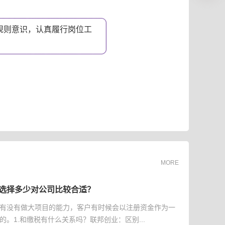
规则意识，认真履行岗位工
。
MORE
选择多少对公司比较合适？
有没有做大项目的能力，客户有时候会以注册资金作为一
的。1.和缴税有什么关系吗？联邦创业：区别...