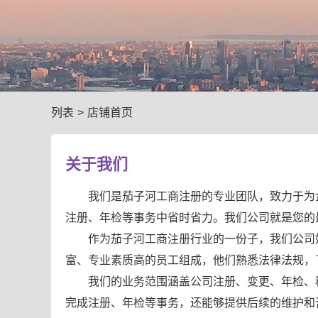
列表
>
店铺首页
关于我们
我们是茄子河工商注册的专业团队，致力于为
注册、年检等事务中省时省力。我们公司就是您的
作为茄子河工商注册行业的一份子，我们公司
富、专业素质高的员工组成，他们熟悉法律法规，
我们的业务范围涵盖公司注册、变更、年检、
完成注册、年检等事务，还能够提供后续的维护和