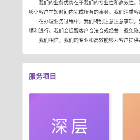
我们的业务优势在于我们的专业性和高效性。
够让客户在短时间内完成所有的事务。我们注重客
在办理业务过程中，我们特别注意注意事项。
顺利进行。我们会提醒客户合法合规经营，避免陷
我们相信，我们的专业和高效能够为客户提供
服务项目
深层