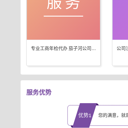
服务
专业工商年检代办 茄子河公司注册服务优
服务优势
优势1
您的满意，就