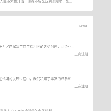
人民币大幅升值，使得外贸企业利润缩水，如...
MORE
为客户解决工商年检相关的各类问题，让企业...
工商注册
长期的发展过程中，我们积累了丰富的经验和...
工商注册