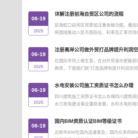
详解注册前海自贸区公司的流程
06-19
前海蛇口自贸区将更加注重金融功能，叠加
2025
将围绕推动人民币国际化、利率及汇率市场化改
注册离岸公司做外贸打品牌提升利润
06-19
在国际市场上做生意，在对外贸易中更能获
2025
麻烦，下面我们就“打造品牌和提升利润空间”
水电安装公司施工资质证书怎么办理
06-19
四川建筑施工资质证书怎么办理四川建筑资
2025
水力发电建设事业蓬勃发展，水利水电机电安
国内BIM资质认证BIM等级证书
06-19
近些年BIM在国内迅速普及，国内众多的B