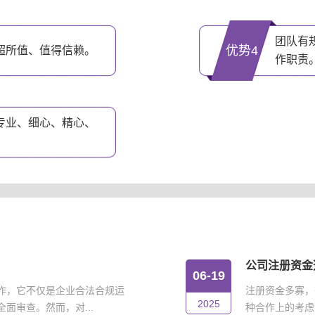
团队有
优势4
超所值、值得信赖。
作职责
专业、细心、精心、
公司注册资金
06-19
作，它不仅是企业合法合规运
注册资金多寡，
2025
面审查。然而，对...
种合作上的考虑