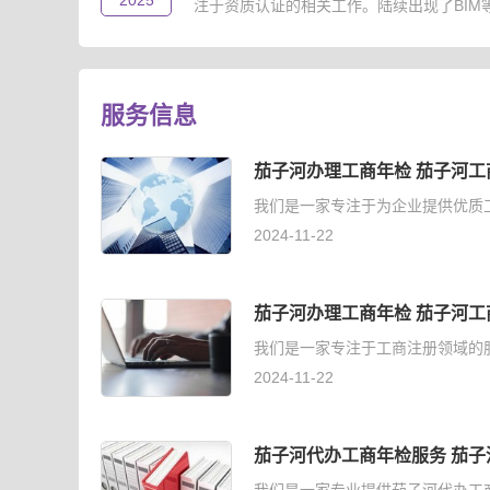
2025
注于资质认证的相关工作。陆续出现了BIM等级
服务信息
茄子河办理工商年检 茄子河工
我们是一家专注于为企业提供优质
2024-11-22
茄子河办理工商年检 茄子河工
我们是一家专注于工商注册领域的
2024-11-22
茄子河代办工商年检服务 茄子