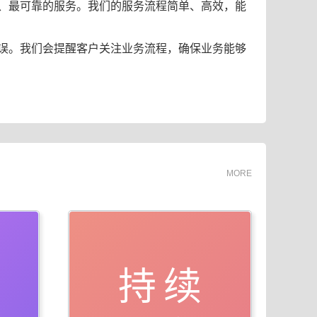
、最可靠的服务。我们的服务流程简单、高效，能
误。我们会提醒客户关注业务流程，确保业务能够
MORE
持续