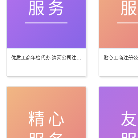
服务
优质工商年检代办 清河公司注册服务棒
精心