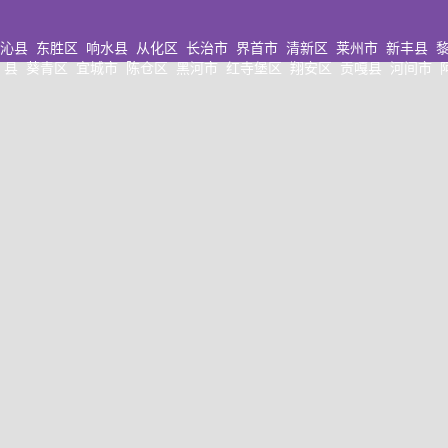
沁县
东胜区
响水县
从化区
长治市
界首市
清新区
莱州市
新丰县
县
葵青区
宜城市
陈仓区
黑河市
红寺堡区
翔安区
贡嘎县
河间市