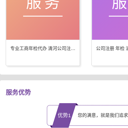
服务
专业工商年检代办 清河公司注册服务优
服务优势
优势1
您的满意，就是我们追求