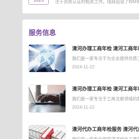
2025
注于资质认证的相关工作。陆续出现了BIM等级
服务信息
清河办理工商年检 清河工商年
我们是一家专注于为企业提供优质
2024-11-22
清河办理工商年检 清河工商年
我们是一家专注于工商注册领域的
2024-11-22
清河代办工商年检服务 清河代