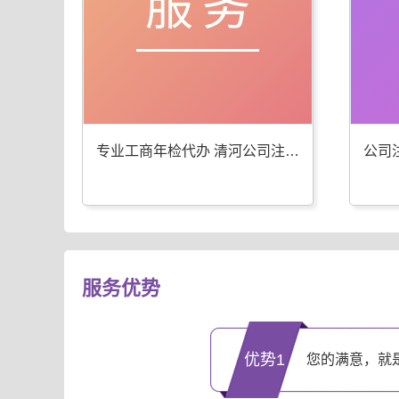
服务
专业工商年检代办 清河公司注册服务优
服务优势
优势1
您的满意，就