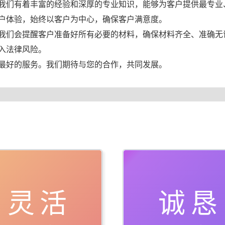
我们有着丰富的经验和深厚的专业知识，能够为客户提供最专业
户体验，始终以客户为中心，确保客户满意度。
我们会提醒客户准备好所有必要的材料，确保材料齐全、准确无
入法律风险。
最好的服务。我们期待与您的合作，共同发展。
灵活
诚恳