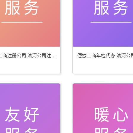
服务
服务
贴心工商注册公司 清河公司注册服务好
友好
暖心