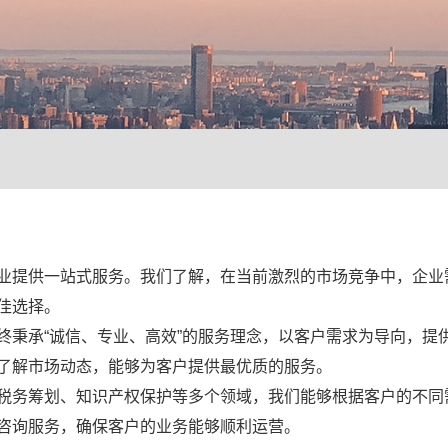
业提供一站式服务。我们了解，在当前激烈的市场竞争中，企业
佳选择。
终秉承“诚信、专业、高效”的服务理念，以客户需求为导向，提
了解市场动态，能够为客户提供最优质的服务。
税务筹划、知识产权保护等多个领域，我们能够根据客户的不同
咨询服务，确保客户的业务能够顺利运营。