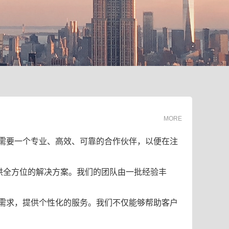
MORE
需要一个专业、高效、可靠的合作伙伴，以便在注
供全方位的解决方案。我们的团队由一批经验丰
需求，提供个性化的服务。我们不仅能够帮助客户