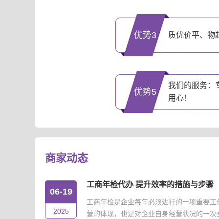
优势3
质优价平、物
我们的服务：
优势5
用心！
商家动态
工商年检代办 提升效率的措施与步骤
06-19
工商年检是企业每年必须进行的一项重要工
2025
营的体现，也是对企业自身经营状况的一次全