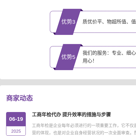
优势3
质优价平、物超所值、值
我们的服务：专业、细心
优势5
用心！
商家动态
工商年检代办 提升效率的措施与步骤
06-19
工商年检是企业每年必须进行的一项重要工作，它不仅
2025
营的体现，也是对企业自身经营状况的一次全面审查。然而