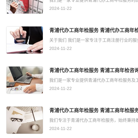
我们是一家专业提供青浦代办工商年检服务的团队
2024-11-22
青浦代办工商年检服务 青浦代办工商年
关于我们 我们是一家专注于工商注册行业的服
2024-11-22
青浦代办工商年检服务 青浦工商年检咨
我们是一家专业提供青浦代办工商年检服务及工
2024-11-22
青浦代办工商年检服务 青浦工商年检服
我们专注于青浦代办工商年检服务，始终秉持着
2024-11-22