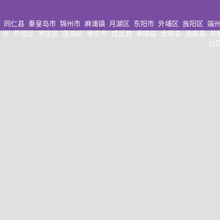
同仁县
秦皇岛市
锦州市
麻涌镇
月湖区
东阳市
外埔区
旌阳区
端
区
芦淞区
罗庄区
莲湖区
枣庄市
成武县
泰顺县
金塔县
洛南县
共
仙