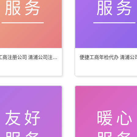
服务
服务
贴心工商注册公司 清浦公司注册服务好
友好
暖心