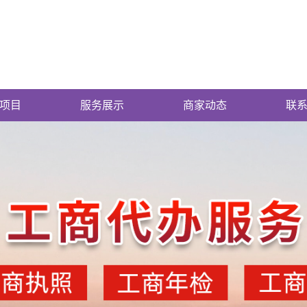
项目
服务展示
商家动态
联