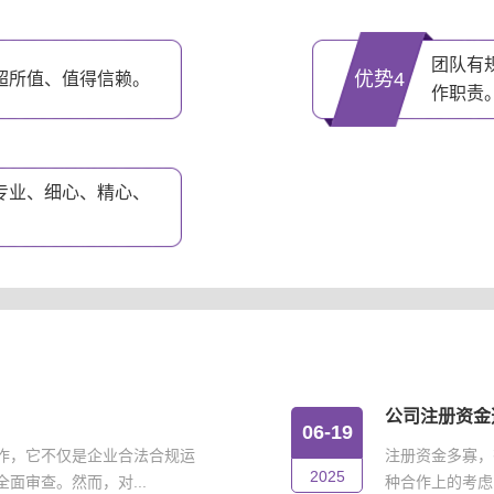
团队有
优势4
超所值、值得信赖。
作职责
专业、细心、精心、
公司注册资金
06-19
作，它不仅是企业合法合规运
注册资金多寡，
2025
面审查。然而，对...
种合作上的考虑