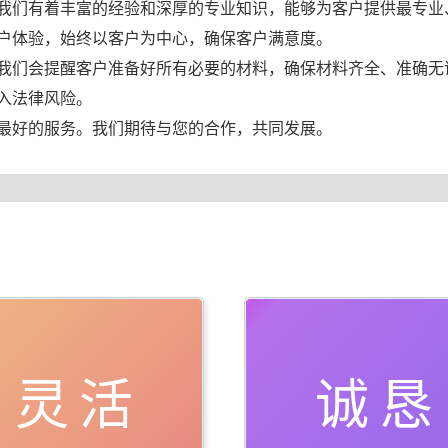
我们有着丰富的经验和深厚的专业知识，能够为客户提供最专业
户体验，始终以客户为中心，确保客户满意度。
我们会提醒客户准备好所有必要的材料，确保材料齐全、准确无
入法律风险。
最好的服务。我们期待与您的合作，共同发展。
灵活
诚恳