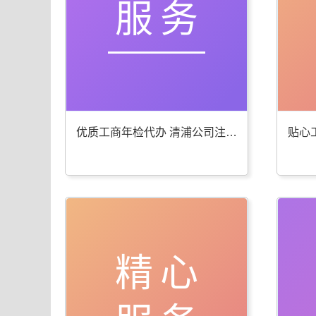
服务
优质工商年检代办 清浦公司注册服务棒
精心