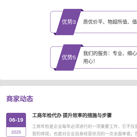
优势3
质优价平、物超所值、值
我们的服务：专业、细心
优势5
用心！
商家动态
工商年检代办 提升效率的措施与步骤
06-19
工商年检是企业每年必须进行的一项重要工作，它不仅
2025
营的体现，也是对企业自身经营状况的一次全面审查。然而