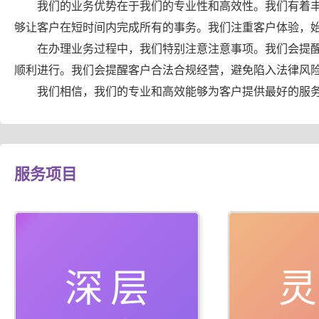
我们的业务优势在于我们的专业性和高效性。我们有着
够让客户在短时间内完成所有的事务。我们注重客户体验，
在办理业务过程中，我们特别注意注意事项。我们会提
顺利进行。我们会提醒客户合法合规经营，避免陷入法律风
我们相信，我们的专业和高效能够为客户提供最好的服
服务项目
深层