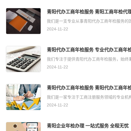
青阳代办工商年检服务 青阳工商年检代理
我们是一支专业从事青阳代办工商年检服务的团
2024-11-22
青阳代办工商年检服务 专业代办工商年检
我们专注于提供青阳代办工商年检服务，始终秉
2024-11-22
青阳代办工商年检服务 青阳代办工商年检
我们是一家专注于工商注册服务领域的专业机构
2024-11-22
青阳企业年检办理 一站式服务 全程无忧