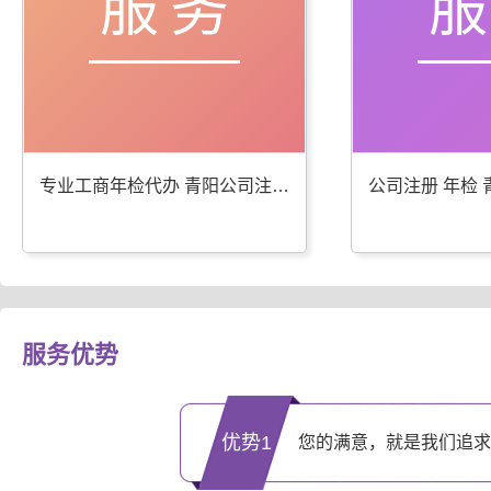
服务
专业工商年检代办 青阳公司注册服务优
服务优势
优势1
您的满意，就是我们追求