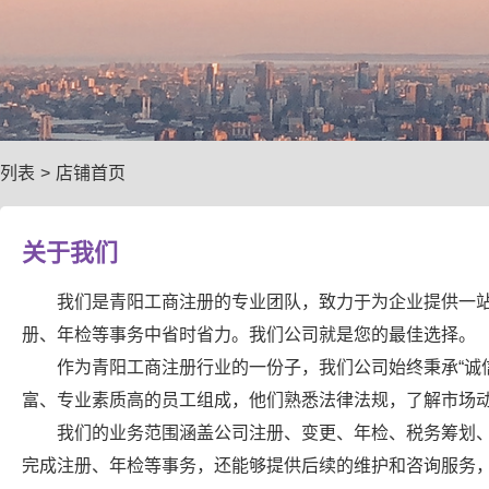
列表
>
店铺首页
关于我们
我们是青阳工商注册的专业团队，致力于为企业提供一
册、年检等事务中省时省力。我们公司就是您的最佳选择。
作为青阳工商注册行业的一份子，我们公司始终秉承“诚
富、专业素质高的员工组成，他们熟悉法律法规，了解市场
我们的业务范围涵盖公司注册、变更、年检、税务筹划
完成注册、年检等事务，还能够提供后续的维护和咨询服务