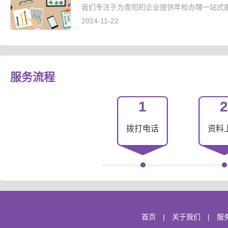
我们专注于为青阳的企业提供年检办理一站式服
2024-11-22
服务流程
1
2
拨打电话
资料
首页
|
关于我们
|
服