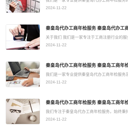
我们是一家专业提供秦皇岛代办工商年检服务的团
2024-11-22
秦皇岛代办工商年检服务 秦皇岛代办工
关于我们 我们是一家专注于工商注册行业的服
2024-11-22
秦皇岛代办工商年检服务 秦皇岛工商年
我们是一家专业提供秦皇岛代办工商年检服务及
2024-11-22
秦皇岛代办工商年检服务 秦皇岛工商年
我们专注于秦皇岛代办工商年检服务，始终秉持
2024-11-22