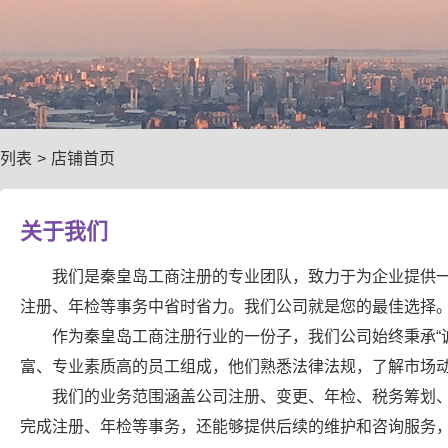
列表
>
店铺首页
关于我们
我们是秦皇岛工商注册的专业团队，致力于为企业提供
注册、年检等事务中省时省力。我们公司就是您的最佳选择
作为秦皇岛工商注册行业的一份子，我们公司始终秉承“
富、专业素质高的员工组成，他们熟悉法律法规，了解市场
我们的业务范围涵盖公司注册、变更、年检、税务筹划
完成注册、年检等事务，还能够提供后续的维护和咨询服务