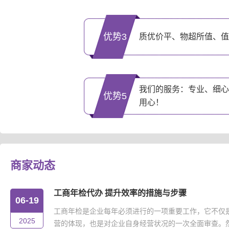
优势3
质优价平、物超所值、值
我们的服务：专业、细心
优势5
用心！
商家动态
工商年检代办 提升效率的措施与步骤
06-19
工商年检是企业每年必须进行的一项重要工作，它不仅
2025
营的体现，也是对企业自身经营状况的一次全面审查。然而