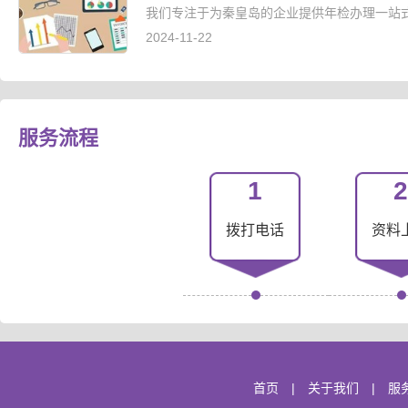
我们专注于为秦皇岛的企业提供年检办理一站式
2024-11-22
服务流程
1
2
拨打电话
资料
首页
|
关于我们
|
服