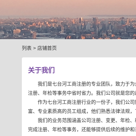
列表
>
店铺首页
关于我们
我们是七台河工商注册的专业团队，致力于为
注册、年检等事务中省时省力。我们公司就是您的
作为七台河工商注册行业的一份子，我们公司
富、专业素质高的员工组成，他们熟悉法律法规，
我们的业务范围涵盖公司注册、变更、年检、
完成注册、年检等事务，还能够提供后续的维护和