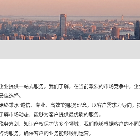
企业提供一站式服务。我们了解，在当前激烈的市场竞争中，企
最佳选择。
始终秉承“诚信、专业、高效”的服务理念，以客户需求为导向，
了解市场动态，能够为客户提供最优质的服务。
税务筹划、知识产权保护等多个领域，我们能够根据客户的不同
咨询服务，确保客户的业务能够顺利运营。