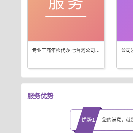
服务
专业工商年检代办 七台河公司注册服务优
服务优势
优势1
您的满意，就