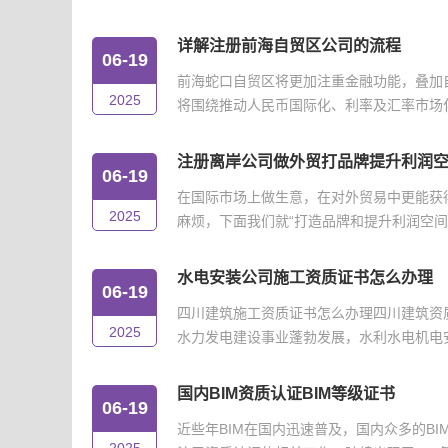
详解注册前海自贸区公司的流程
06-19
前海蛇口自贸区将更加注重金融功能，叠加
2025
将围绕推动人民币国际化、利率及汇率市场化改
注册离岸公司做外贸打品牌提升利润
06-19
在国际市场上做生意，在对外贸易中更能获
2025
麻烦，下面我们就“打造品牌和提升利润空间”
水电安装公司施工资质证书怎么办理
06-19
四川建筑施工资质证书怎么办理四川建筑资
2025
水力发电建设事业蓬勃发展，水利水电机电安
国内BIM资质认证BIM等级证书
06-19
近些年BIM在国内迅速普及，国内众多的B