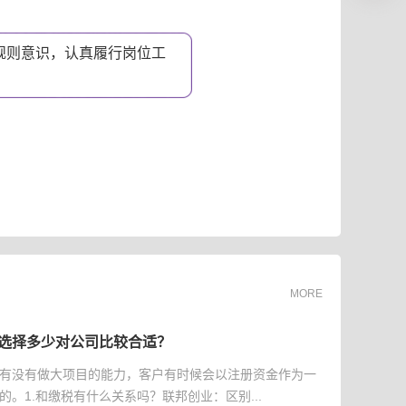
规则意识，认真履行岗位工
。
MORE
选择多少对公司比较合适？
有没有做大项目的能力，客户有时候会以注册资金作为一
的。1.和缴税有什么关系吗？联邦创业：区别...