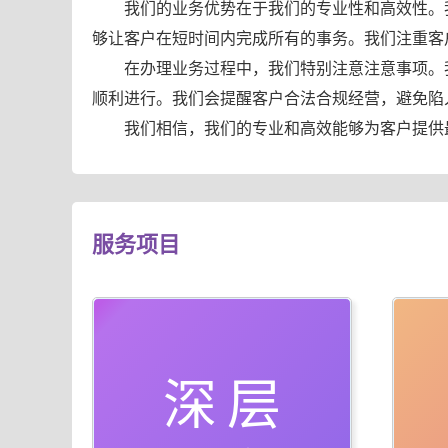
我们的业务优势在于我们的专业性和高效性。
够让客户在短时间内完成所有的事务。我们注重客
在办理业务过程中，我们特别注意注意事项。
顺利进行。我们会提醒客户合法合规经营，避免陷
我们相信，我们的专业和高效能够为客户提供
服务项目
深层