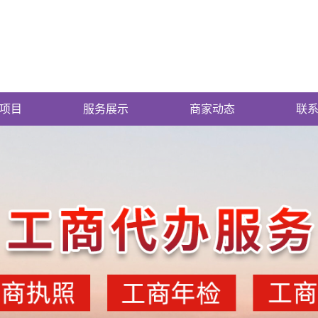
项目
服务展示
商家动态
联