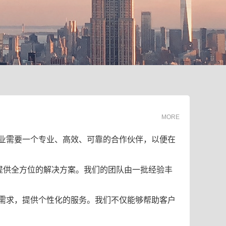
MORE
业需要一个专业、高效、可靠的合作伙伴，以便在
提供全方位的解决方案。我们的团队由一批经验丰
需求，提供个性化的服务。我们不仅能够帮助客户