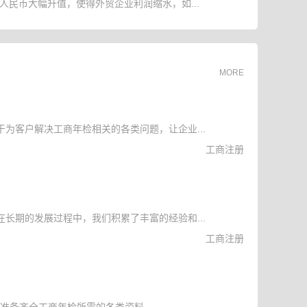
人民币大幅升值，使得外贸企业利润缩水，如...
MORE
为客户解决工商年检相关的各类问题，让企业...
工商注册
长期的发展过程中，我们积累了丰富的经验和...
工商注册