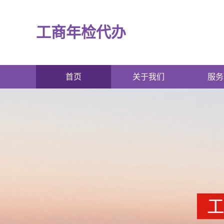
工商年检代办
首页
关于我们
服务