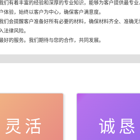
我们有着丰富的经验和深厚的专业知识，能够为客户提供最专业
户体验，始终以客户为中心，确保客户满意度。
我们会提醒客户准备好所有必要的材料，确保材料齐全、准确无
入法律风险。
最好的服务。我们期待与您的合作，共同发展。
灵活
诚恳