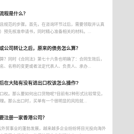
流程是什么？
且规范的步骤。首先，在咨询环节过后，需要领取并认真
）预先核准申请书，同时精心准备相关的材料。...
或公司转让之后，原来的债务怎么算？
算？同时《合同法》第七十六条也明确了：合同生效后，
名、名称的变更或者法定代表人、负责人、承办...
后在大陆有没有进出口权该怎么操作?
口权。那么要如何出口货物呢?目前有2种形式比较常见，
理。那么出口时，买单有一个很明显的风险就...
要注册一家香港公司？
后外贸事业的蓬勃发展，越来越多企业纷纷将目光投向海外