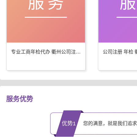
服务
专业工商年检代办 衢州公司注册服务优
服务优势
优势1
您的满意，就是我们追求