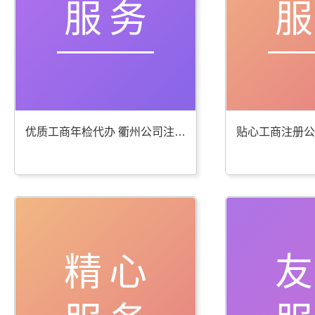
服务
优质工商年检代办 衢州公司注册服务棒
精心