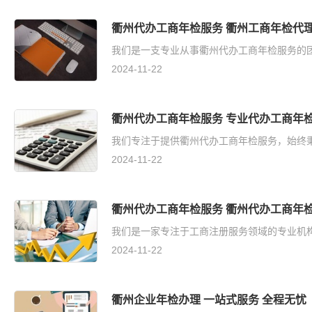
衢州代办工商年检服务 衢州工商年检代理
我们是一支专业从事衢州代办工商年检服务的团
2024-11-22
衢州代办工商年检服务 专业代办工商年检
我们专注于提供衢州代办工商年检服务，始终秉
2024-11-22
衢州代办工商年检服务 衢州代办工商年检
我们是一家专注于工商注册服务领域的专业机构
2024-11-22
衢州企业年检办理 一站式服务 全程无忧