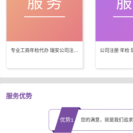
服务
专业工商年检代办 瑞安公司注册服务优
服务优势
优势1
您的满意，就是我们追求