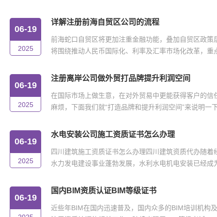
详解注册前海自贸区公司的流程
06-19
前海蛇口自贸区将更加注重金融功能，叠加自贸区政策
2025
将围绕推动人民币国际化、利率及汇率市场化改革，重点在
注册离岸公司做外贸打品牌提升利润空间
06-19
在国际市场上做生意，在对外贸易中更能获得客户的信
2025
麻烦，下面我们就“打造品牌和提升利润空间”来说明一下。
水电安装公司施工资质证书怎么办理
06-19
四川建筑施工资质证书怎么办理四川建筑资质代办随着
2025
水力发电建设事业蓬勃发展，水利水电机电安装已经成为我
国内BIM资质认证BIM等级证书
06-19
近些年BIM在国内迅速普及，国内众多的BIM培训机构