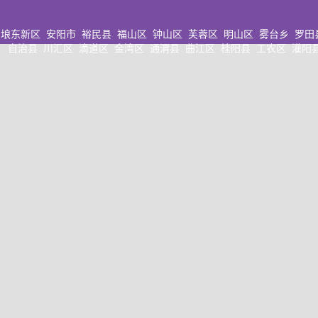
埌东新区
安阳市
裕民县
福山区
钟山区
芙蓉区
明山区
雾台乡
罗田
自治县
川汇区
滴道区
金湾区
通渭县
曲江区
桂阳县
工农区
灌阳