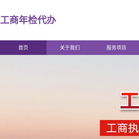
工商年检代办
首页
关于我们
服务项目