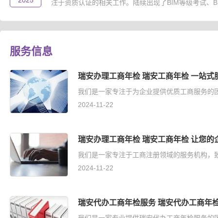
2025
注于资质认证的相关工作。陆续出现了BIM等级考试、B..
服务信息
瑞安办理工商年检 瑞安工商年检 一站式
我们是一家专注于为企业提供优质工商服务的团
2024-11-22
瑞安办理工商年检 瑞安工商年检 让您的
我们是一家专注于工商注册领域的服务机构，致
2024-11-22
瑞安代办工商年检服务 瑞安代办工商年检