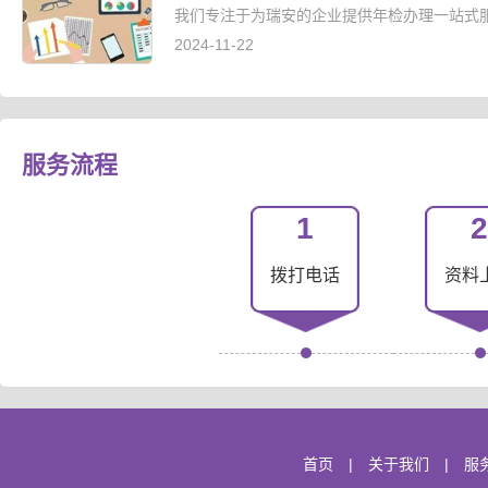
我们专注于为瑞安的企业提供年检办理一站式服
2024-11-22
服务流程
1
2
拨打电话
资料
首页
|
关于我们
|
服