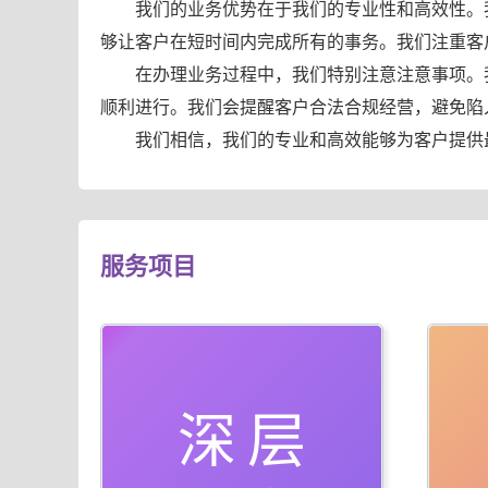
我们的业务优势在于我们的专业性和高效性。
够让客户在短时间内完成所有的事务。我们注重客
在办理业务过程中，我们特别注意注意事项。
顺利进行。我们会提醒客户合法合规经营，避免陷
我们相信，我们的专业和高效能够为客户提供
服务项目
深层