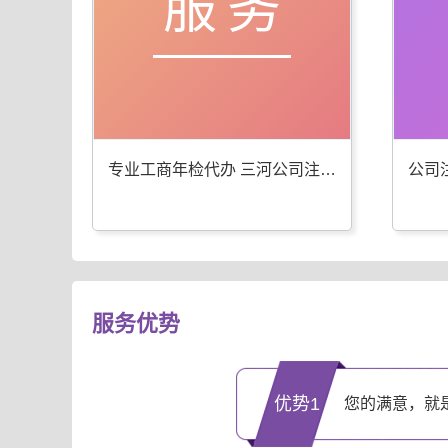
服务
专业工商年检代办 三河公司注册服务优
服务优势
优势1
您的满意，就