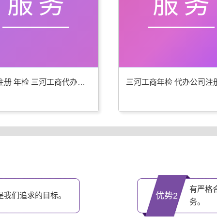
服务
服务
公司注册 年检 三河工商代办更专业
有严格
优势2
是我们追求的目标。
务。