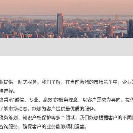
业提供一站式服务。我们了解，在当前激烈的市场竞争中，企业
佳选择。
终秉承“诚信、专业、高效”的服务理念，以客户需求为导向，提
了解市场动态，能够为客户提供最优质的服务。
税务筹划、知识产权保护等多个领域，我们能够根据客户的不同
咨询服务，确保客户的业务能够顺利运营。