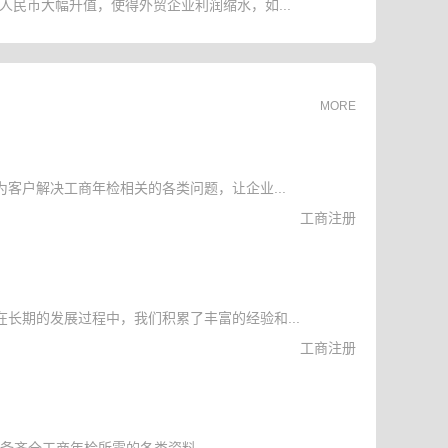
人民币大幅升值，使得外贸企业利润缩水，如...
MORE
客户解决工商年检相关的各类问题，让企业...
工商注册
长期的发展过程中，我们积累了丰富的经验和...
工商注册