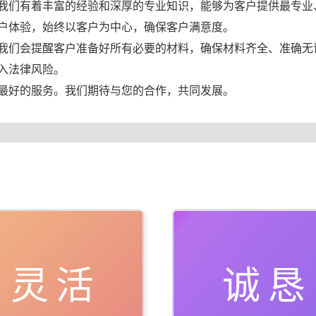
我们有着丰富的经验和深厚的专业知识，能够为客户提供最专业
户体验，始终以客户为中心，确保客户满意度。
我们会提醒客户准备好所有必要的材料，确保材料齐全、准确无
入法律风险。
最好的服务。我们期待与您的合作，共同发展。
灵活
诚恳