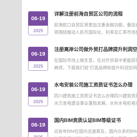
详解注册前海自贸区公司的流程
06-19
前海蛇口自贸区将更加注重金融功能，叠加
2025
将围绕推动人民币国际化、利率及汇率市场化改
注册离岸公司做外贸打品牌提升利润
06-19
在国际市场上做生意，在对外贸易中更能获
2025
麻烦，下面我们就“打造品牌和提升利润空间”
水电安装公司施工资质证书怎么办理
06-19
四川建筑施工资质证书怎么办理四川建筑资
2025
水力发电建设事业蓬勃发展，水利水电机电安
国内BIM资质认证BIM等级证书
06-19
近些年BIM在国内迅速普及，国内众多的B