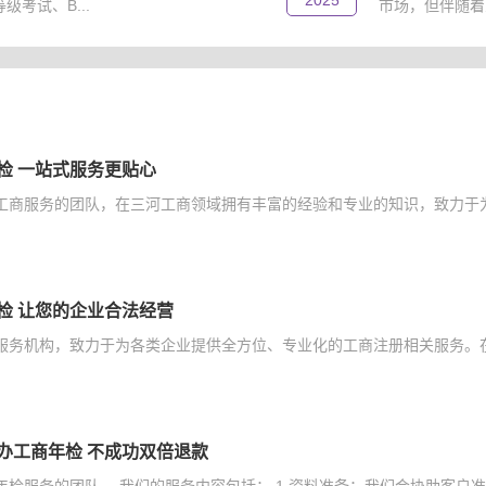
2025
考试、B...
市场，但伴随着
检 一站式服务更贴心
工商服务的团队，在三河工商领域拥有丰富的经验和专业的知识，致力于为
检 让您的企业合法经营
服务机构，致力于为各类企业提供全方位、专业化的工商注册相关服务。在
办工商年检 不成功双倍退款