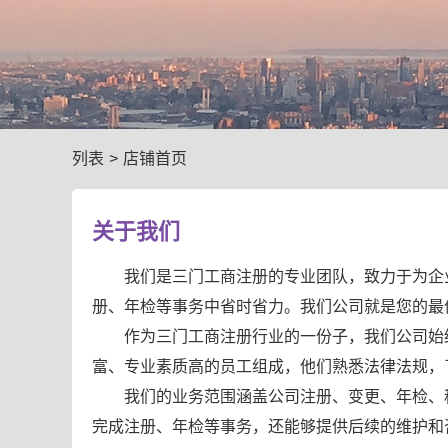
列表
>
店铺首页
关于我们
我们是三门工商注册的专业团队，致力于为企
册、年检等事务中省时省力。我们公司就是您的最
作为三门工商注册行业的一份子，我们公司始
富、专业素质高的员工组成，他们熟悉法律法规，
我们的业务范围涵盖公司注册、变更、年检、
完成注册、年检等事务，还能够提供后续的维护和