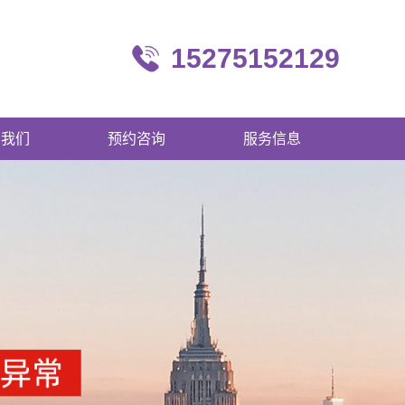
15275152129
系我们
预约咨询
服务信息