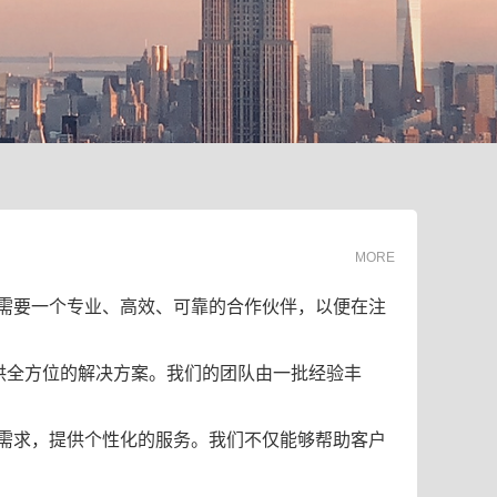
MORE
需要一个专业、高效、可靠的合作伙伴，以便在注
供全方位的解决方案。我们的团队由一批经验丰
需求，提供个性化的服务。我们不仅能够帮助客户