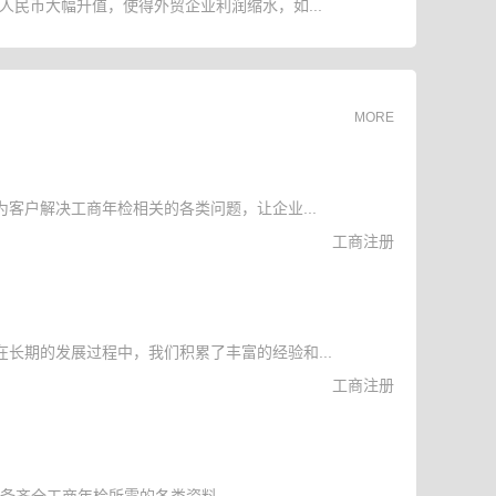
人民币大幅升值，使得外贸企业利润缩水，如...
MORE
客户解决工商年检相关的各类问题，让企业...
工商注册
长期的发展过程中，我们积累了丰富的经验和...
工商注册