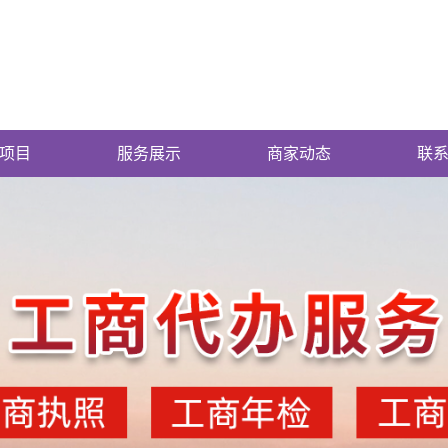
项目
服务展示
商家动态
联