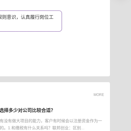
规则意识，认真履行岗位工
。
MORE
选择多少对公司比较合适？
有没有做大项目的能力，客户有时候会以注册资金作为一
的。1.和缴税有什么关系吗？联邦创业：区别...