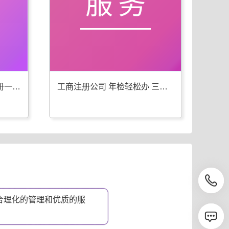
服务
三门工商年检 代办公司注册一步到位
工商注册公司 年检轻松办 三门优选
合理化的管理和优质的服