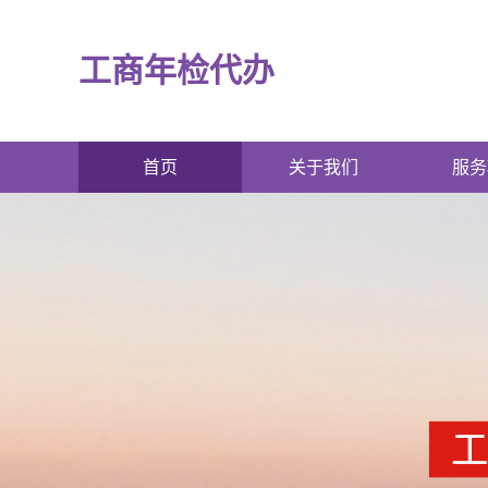
工商年检代办
首页
关于我们
服务