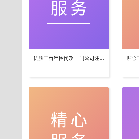
服务
优质工商年检代办 三门公司注册服务棒
精心