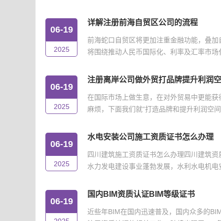
详解注册前海自贸区公司的流程
06-19
前海蛇口自贸区将更加注重金融功能，叠加
2025
将围绕推动人民币国际化、利率及汇率市场化改
注册离岸公司做外贸打品牌提升利润
06-19
在国际市场上做生意，在对外贸易中更能获
2025
麻烦，下面我们就“打造品牌和提升利润空间”
水电安装公司施工资质证书怎么办理
06-19
四川建筑施工资质证书怎么办理四川建筑资
2025
水力发电建设事业蓬勃发展，水利水电机电安
国内BIM资质认证BIM等级证书
06-19
近些年BIM在国内迅速普及，国内众多的B