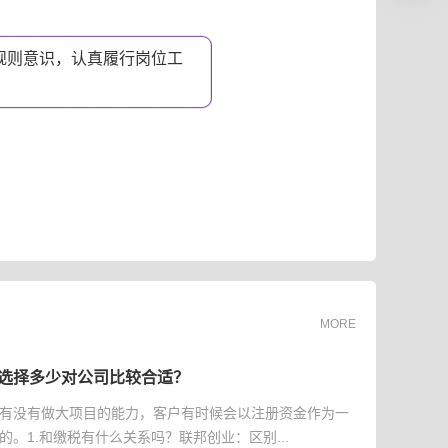
规则意识，认真履行岗位工
。
MORE
选择多少对公司比较合适？
有没有做大项目的能力，客户有时候会以注册资金作为一
的。1.和缴税有什么关系吗？联邦创业：区别...