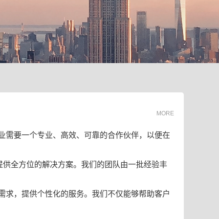
MORE
业需要一个专业、高效、可靠的合作伙伴，以便在
提供全方位的解决方案。我们的团队由一批经验丰
需求，提供个性化的服务。我们不仅能够帮助客户