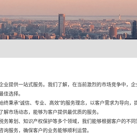
企业提供一站式服务。我们了解，在当前激烈的市场竞争中，企
最佳选择。
始终秉承“诚信、专业、高效”的服务理念，以客户需求为导向，
了解市场动态，能够为客户提供最优质的服务。
税务筹划、知识产权保护等多个领域，我们能够根据客户的不同
咨询服务，确保客户的业务能够顺利运营。