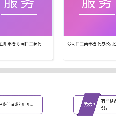
服务
服务
公司注册 年检 沙河口工商代办更专业
有严格
优势2
是我们追求的目标。
务。