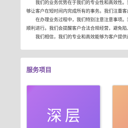
我们的业务优势在于我们的专业性和高效性。
够让客户在短时间内完成所有的事务。我们注重客
在办理业务过程中，我们特别注意注意事项。
顺利进行。我们会提醒客户合法合规经营，避免陷
我们相信，我们的专业和高效能够为客户提供
服务项目
深层