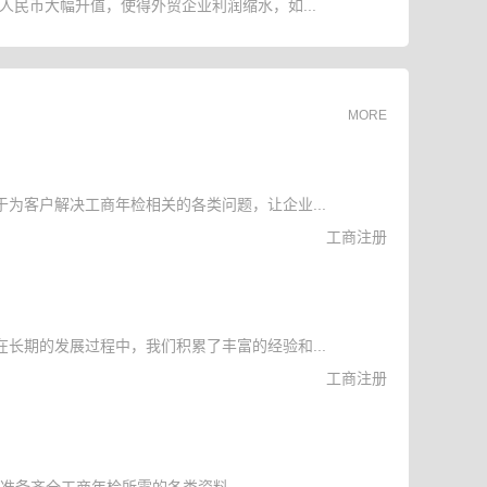
人民币大幅升值，使得外贸企业利润缩水，如...
MORE
为客户解决工商年检相关的各类问题，让企业...
工商注册
长期的发展过程中，我们积累了丰富的经验和...
工商注册