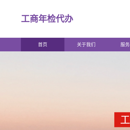
工商年检代办
首页
关于我们
服务