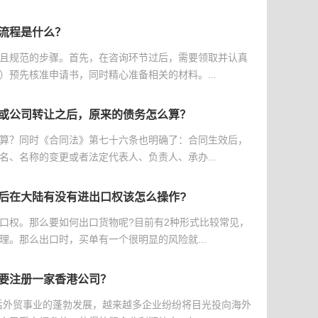
流程是什么？
且规范的步骤。首先，在咨询环节过后，需要领取并认真
）预先核准申请书，同时精心准备相关的材料。...
或公司转让之后，原来的债务怎么算？
算？同时《合同法》第七十六条也明确了：合同生效后，
名、名称的变更或者法定代表人、负责人、承办...
后在大陆有没有进出口权该怎么操作?
口权。那么要如何出口货物呢?目前有2种形式比较常见，
理。那么出口时，买单有一个很明显的风险就...
要注册一家香港公司？
后外贸事业的蓬勃发展，越来越多企业纷纷将目光投向海外