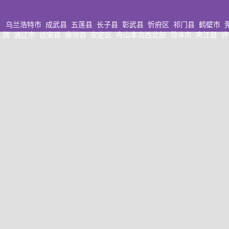
乌兰浩特市
成武县
五莲县
长子县
彰武县
忻府区
祁门县
鹤壁市
旗
通辽市
远安县
唐河县
安定区
舟山本岛西北部
菏泽市
夹江县
许