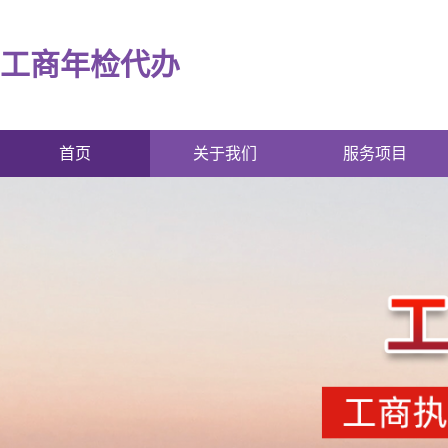
工商年检代办
首页
关于我们
服务项目