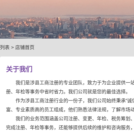
列表
>
店铺首页
关于我们
我们是涉县工商注册的专业团队，致力于为企业提供一
册、年检等事务中省时省力。我们公司就是您的最佳选择。
作为涉县工商注册行业的一份子，我们公司始终秉承“诚
富、专业素质高的员工组成，他们熟悉法律法规，了解市场
我们的业务范围涵盖公司注册、变更、年检、税务筹划
完成注册、年检等事务，还能够提供后续的维护和咨询服务