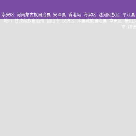
崇安区
河南蒙古族自治县
安泽县
香港岛
海棠区
瀍河回族区
平江县
城市
甘孜藏族自治州
韶山市
汉滨区
木里藏族自治县
章贡区
横山
市
顺