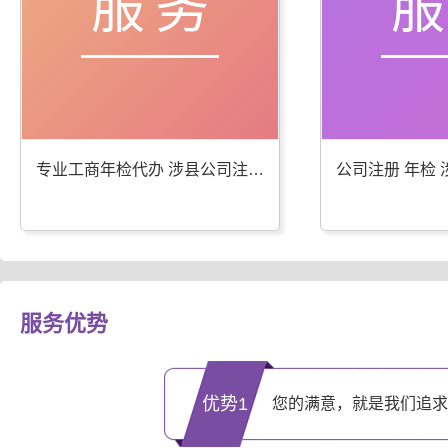
服务
专业工商年检代办 涉县公司注册服务优
服务优势
优势1
您的满意，就是我们追求