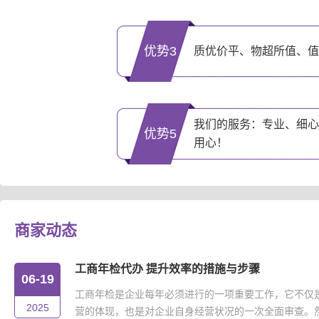
优势3
质优价平、物超所值、值
我们的服务：专业、细心
优势5
用心！
商家动态
工商年检代办 提升效率的措施与步骤
06-19
工商年检是企业每年必须进行的一项重要工作，它不仅
2025
营的体现，也是对企业自身经营状况的一次全面审查。然而