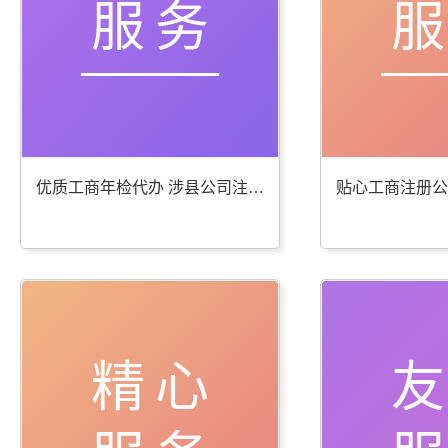
服务
优质工商年检代办 涉县公司注册服务棒
精心