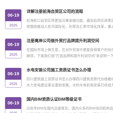
详解注册前海自贸区公司的流程
06-19
前海蛇口自贸区将更加注重金融功能，叠加自贸区政策
2025
将围绕推动人民币国际化、利率及汇率市场化改革，重点在
注册离岸公司做外贸打品牌提升利润空间
06-19
在国际市场上做生意，在对外贸易中更能获得客户的信
2025
麻烦，下面我们就“打造品牌和提升利润空间”来说明一下。
水电安装公司施工资质证书怎么办理
06-19
四川建筑施工资质证书怎么办理四川建筑资质代办随着
2025
水力发电建设事业蓬勃发展，水利水电机电安装已经成为我
国内BIM资质认证BIM等级证书
06-19
近些年BIM在国内迅速普及，国内众多的BIM培训机构