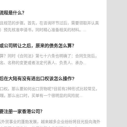
流程是什么？
且规范的步骤。首先，在咨询环节过后，需要领取并认真
）预先核准申请书，同时精心准备相关的材料。...
或公司转让之后，原来的债务怎么算？
算？同时《合同法》第七十六条也明确了：合同生效后，
名、名称的变更或者法定代表人、负责人、承办...
后在大陆有没有进出口权该怎么操作?
口权。那么要如何出口货物呢?目前有2种形式比较常见，
理。那么出口时，买单有一个很明显的风险就...
要注册一家香港公司？
后外贸事业的蓬勃发展，越来越多企业纷纷将目光投向海外