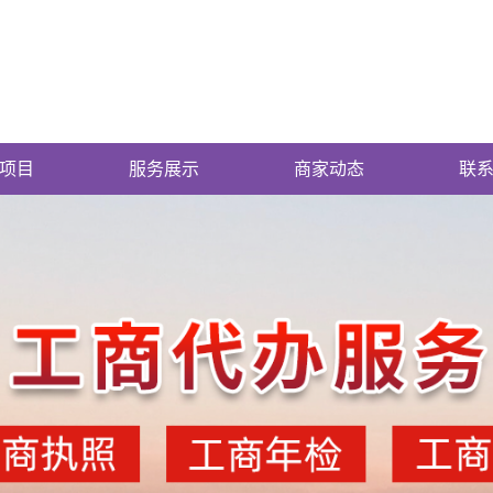
项目
服务展示
商家动态
联