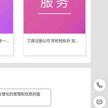
服务
双阳工商年检 代办公司注册一步到位
工商注册公司 年检轻松办 双阳优选
合理化的管理和优质的服