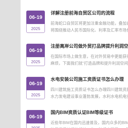
详解注册前海自贸区公司的流程
06-19
前海蛇口自贸区将更加注重金融功能，叠加
2025
将围绕推动人民币国际化、利率及汇率市场化改
注册离岸公司做外贸打品牌提升利润
06-19
在国际市场上做生意，在对外贸易中更能获
2025
麻烦，下面我们就“打造品牌和提升利润空间”
水电安装公司施工资质证书怎么办理
06-19
四川建筑施工资质证书怎么办理四川建筑资
2025
水力发电建设事业蓬勃发展，水利水电机电安
国内BIM资质认证BIM等级证书
06-19
近些年BIM在国内迅速普及，国内众多的B