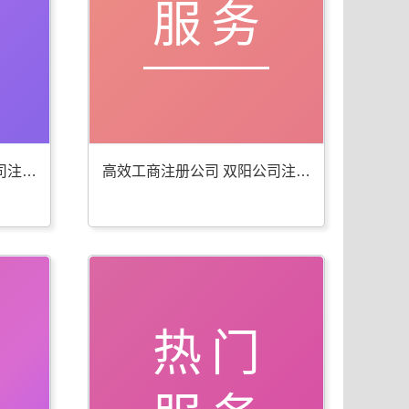
服务
便捷工商年检代办 双阳公司注册服务佳
高效工商注册公司 双阳公司注册服务全
热门