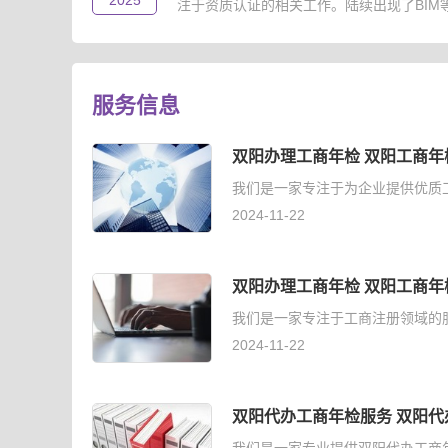
2025
注于资质认证的相关工作。陆续出现了BIM等级
服务信息
双阳办理工商年检 双阳工商年
我们是一家专注于为企业提供优质
2024-11-22
双阳办理工商年检 双阳工商年
我们是一家专注于工商注册领域的
2024-11-22
双阳代办工商年检服务 双阳代