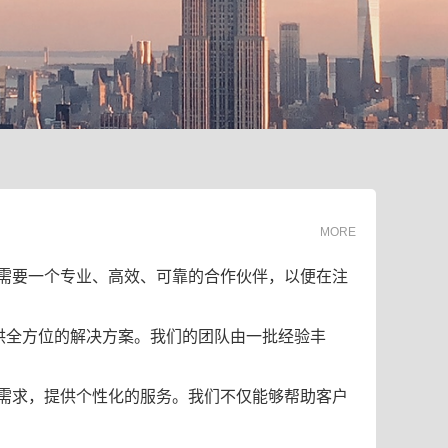
MORE
需要一个专业、高效、可靠的合作伙伴，以便在注
供全方位的解决方案。我们的团队由一批经验丰
需求，提供个性化的服务。我们不仅能够帮助客户