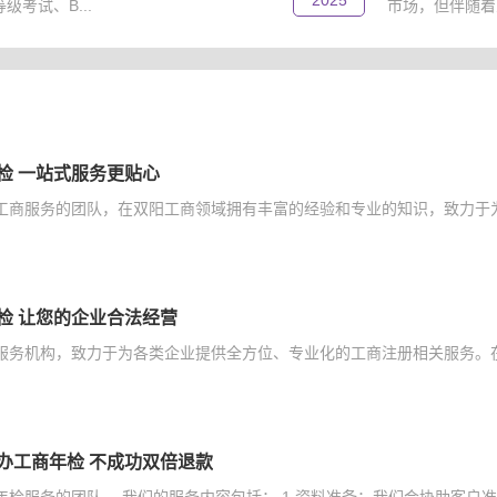
2025
考试、B...
市场，但伴随着
检 一站式服务更贴心
工商服务的团队，在双阳工商领域拥有丰富的经验和专业的知识，致力于为
检 让您的企业合法经营
服务机构，致力于为各类企业提供全方位、专业化的工商注册相关服务。在
办工商年检 不成功双倍退款