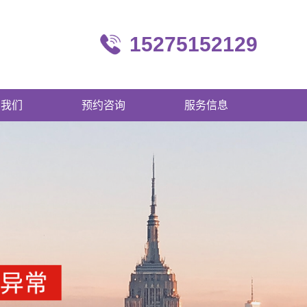
15275152129
系我们
预约咨询
服务信息