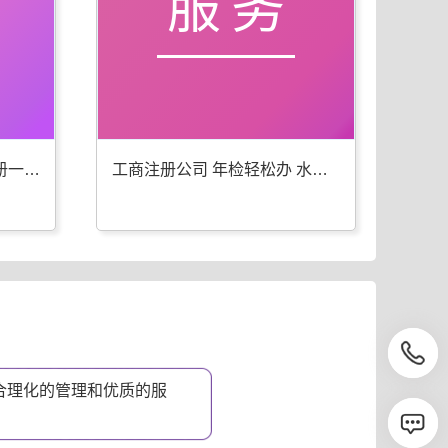
服务
水富工商年检 代办公司注册一步到位
工商注册公司 年检轻松办 水富优选
合理化的管理和优质的服