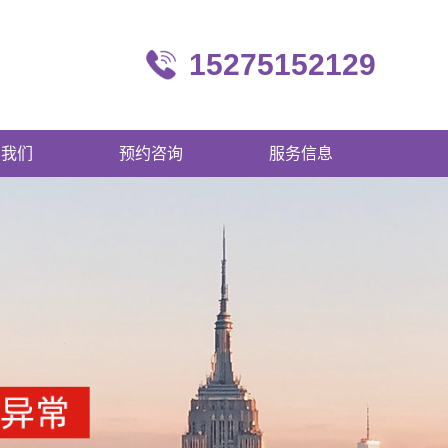
15275152129
系我们
预约咨询
服务信息