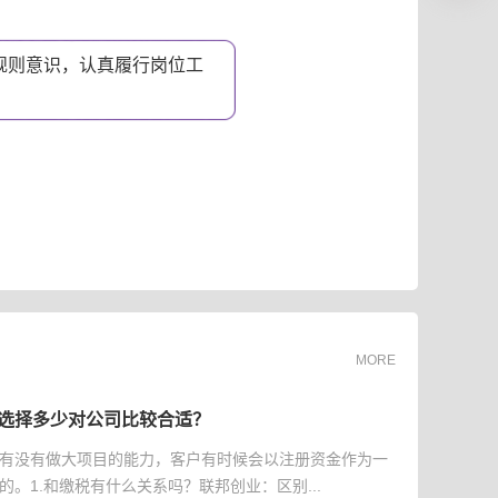
规则意识，认真履行岗位工
。
MORE
选择多少对公司比较合适？
有没有做大项目的能力，客户有时候会以注册资金作为一
的。1.和缴税有什么关系吗？联邦创业：区别...