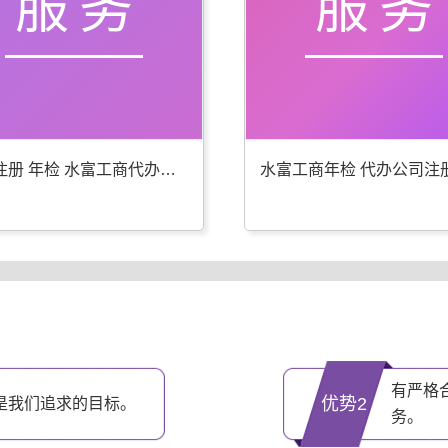
服务
服务
公司注册 年检 水富工商代办更专业
有严格
优势2
是我们追求的目标。
务。