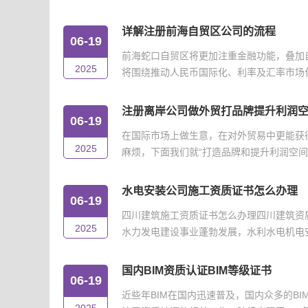
详解注册前海自贸区公司的流程
06-19
前海蛇口自贸区将更加注重金融功能，叠加
2025
将围绕推动人民币国际化、利率及汇率市场化改
注册离岸公司做外贸打品牌提升利润
06-19
在国际市场上做生意，在对外贸易中更能获
2025
麻烦，下面我们就“打造品牌和提升利润空间”
水电安装公司施工资质证书怎么办理
06-19
四川建筑施工资质证书怎么办理四川建筑资
2025
水力发电建设事业蓬勃发展，水利水电机电安
国内BIM资质认证BIM等级证书
06-19
近些年BIM在国内迅速普及，国内众多的B