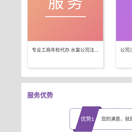
服务
专业工商年检代办 水富公司注册服务优
服务优势
优势1
您的满意，就