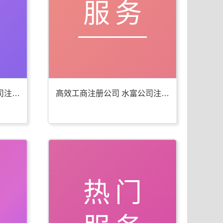
服务
便捷工商年检代办 水富公司注册服务佳
高效工商注册公司 水富公司注册服务全
热门