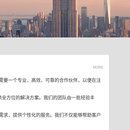
MORE
需要一个专业、高效、可靠的合作伙伴，以便在注
供全方位的解决方案。我们的团队由一批经验丰
需求，提供个性化的服务。我们不仅能够帮助客户