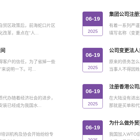
集团公司注册
06-19
自贸区政策后，前海蛇口片区
有着一系列严谨
2025
革，重点在“人...
填写名称（变更
空间
公司变更法人
06-19
得客户的信任，为了省掉一些
原来的债务怎么
2025
来说明一下。可...
当事人不得因姓
注册香港公司
06-19
质代办随着经济社会的进步，
在大陆没有进出
2025
装已经成为我国水...
那就是买单和代
为什么做外贸
06-19
IM培训机构及协会开始纷纷专
我国加入WTO