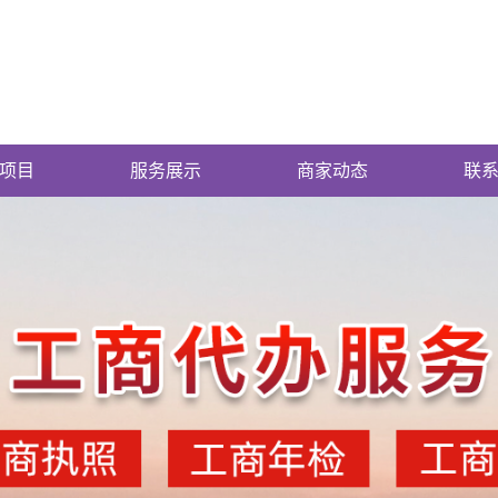
项目
服务展示
商家动态
联