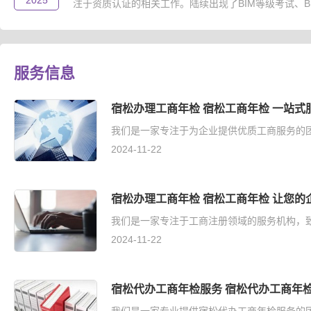
2025
注于资质认证的相关工作。陆续出现了BIM等级考试、B..
服务信息
宿松办理工商年检 宿松工商年检 一站式
我们是一家专注于为企业提供优质工商服务的团
2024-11-22
宿松办理工商年检 宿松工商年检 让您的
我们是一家专注于工商注册领域的服务机构，致
2024-11-22
宿松代办工商年检服务 宿松代办工商年检