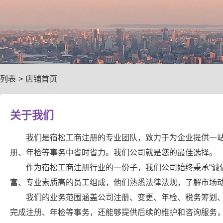
列表
>
店铺首页
关于我们
我们是宿松工商注册的专业团队，致力于为企业提供一
册、年检等事务中省时省力。我们公司就是您的最佳选择。
作为宿松工商注册行业的一份子，我们公司始终秉承“诚
富、专业素质高的员工组成，他们熟悉法律法规，了解市场
我们的业务范围涵盖公司注册、变更、年检、税务筹划
完成注册、年检等事务，还能够提供后续的维护和咨询服务