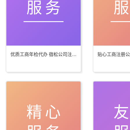
服务
优质工商年检代办 宿松公司注册服务棒
精心