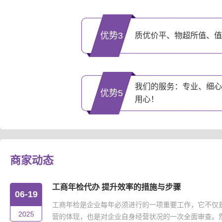
优势3
质优价平、物超所值、值
我们的服务：专业、细心
优势5
用心！
商家动态
工商年检代办 提升效率的措施与步骤
06-19
工商年检是企业每年必须进行的一项重要工作，它不仅
2025
营的体现，也是对企业自身经营状况的一次全面审查。然而