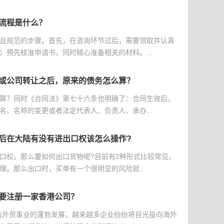
流程是什么？
且规范的步骤。首先，在咨询环节过后，需要领取并认真
）预先核准申请书，同时精心准备相关的材料。...
或公司转让之后，原来的债务怎么算？
算？同时《合同法》第七十六条也明确了：合同生效后，
名、名称的变更或者法定代表人、负责人、承办...
后在大陆有没有进出口权该怎么操作?
口权。那么要如何出口货物呢?目前有2种形式比较常见，
理。那么出口时，买单有一个很明显的风险就...
要注册一家香港公司？
后外贸事业的蓬勃发展，越来越多企业纷纷将目光投向海外