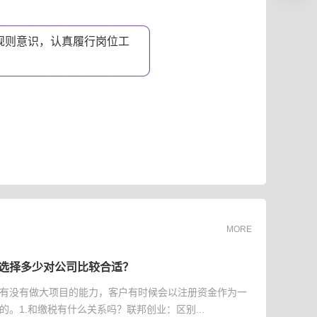
规则意识，认真履行岗位工
。
MORE
选择多少对公司比较合适？
有没有做大项目的能力，客户有时候会以注册资金作为一
的。1.和缴税有什么关系吗？联邦创业：区别...