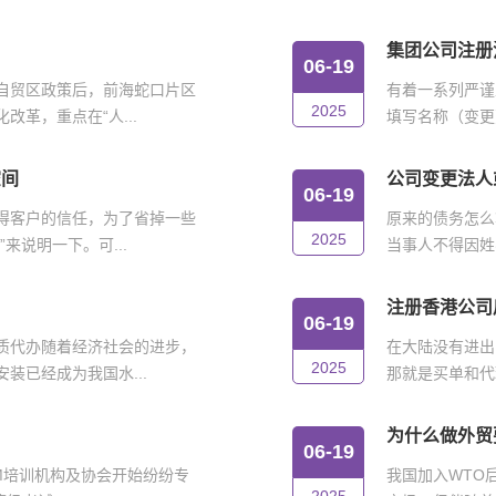
集团公司注册
06-19
自贸区政策后，前海蛇口片区
有着一系列严谨
2025
革，重点在“人...
填写名称（变更
空间
公司变更法人
06-19
得客户的信任，为了省掉一些
原来的债务怎么
2025
来说明一下。可...
当事人不得因姓
注册香港公司
06-19
质代办随着经济社会的进步，
在大陆没有进出
2025
装已经成为我国水...
那就是买单和代
为什么做外贸
06-19
IM培训机构及协会开始纷纷专
我国加入WTO