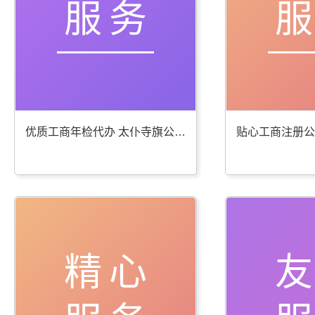
服务
优质工商年检代办 太仆寺旗公司注册服务棒
精心