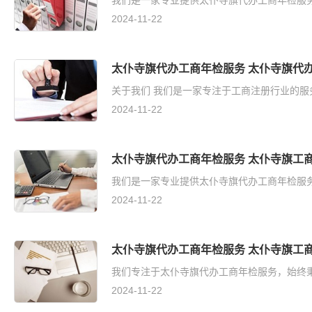
我们是一家专业提供太仆寺旗代办工商年检服务的
2024-11-22
太仆寺旗代办工商年检服务 太仆寺旗代
关于我们 我们是一家专注于工商注册行业的服
2024-11-22
太仆寺旗代办工商年检服务 太仆寺旗工
我们是一家专业提供太仆寺旗代办工商年检服务
2024-11-22
太仆寺旗代办工商年检服务 太仆寺旗工
我们专注于太仆寺旗代办工商年检服务，始终秉
2024-11-22