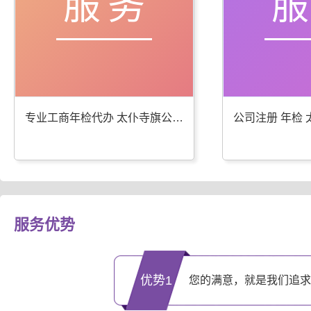
服务
专业工商年检代办 太仆寺旗公司注册服务优
服务优势
优势1
您的满意，就是我们追求