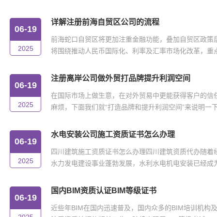
详解注册前海自贸区公司的流程
06-19
前海蛇口自贸区将更加注重金融功能，叠加自贸区政策
2025
将围绕推动人民币国际化、利率及汇率市场化改革，重点在
注册离岸公司做外贸打品牌提升利润空间
06-19
在国际市场上做生意，在对外贸易中更能获得客户的信
2025
麻烦，下面我们就“打造品牌和提升利润空间”来说明一下。
水电安装公司施工资质证书怎么办理
06-19
四川建筑施工资质证书怎么办理四川建筑资质代办随着
2025
水力发电建设事业蓬勃发展，水利水电机电安装已经成为我
国内BIM资质认证BIM等级证书
06-19
近些年BIM在国内迅速普及，国内众多的BIM培训机构