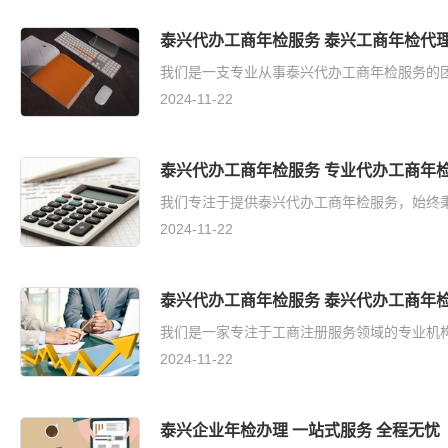
泰兴代办工商年检服务 泰兴工商年检代理
我们是一支专业从事泰兴代办工商年检服务的团
2024-11-22
泰兴代办工商年检服务 专业代办工商年检
我们专注于提供泰兴代办工商年检服务，始终秉
2024-11-22
泰兴代办工商年检服务 泰兴代办工商年检
我们是一家专注于工商注册服务领域的专业机构
2024-11-22
泰兴企业年检办理 一站式服务 全程无忧