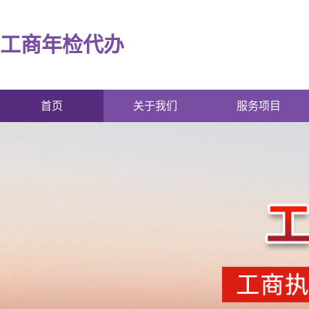
工商年检代办
首页
关于我们
服务项目