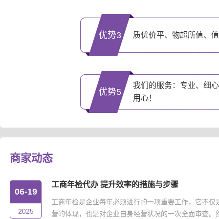
优势3
质优价平、物超所值、值
我们的服务：专业、细心
优势5
用心！
商家动态
工商年检代办 提升效率的措施与步骤
06-19
工商年检是企业每年必须进行的一项重要工作，它不仅
2025
营的体现，也是对企业自身经营状况的一次全面审查。然而