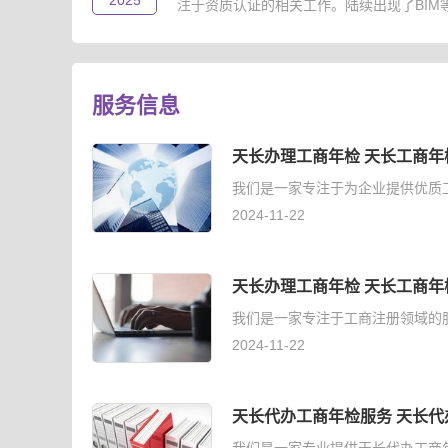
2025
注于资质认证的相关工作。陆续出现了BIM等级
服务信息
天长办理工商年检 天长工商年
我们是一家专注于为企业提供优质
2024-11-22
天长办理工商年检 天长工商年
我们是一家专注于工商注册领域的
2024-11-22
天长代办工商年检服务 天长代