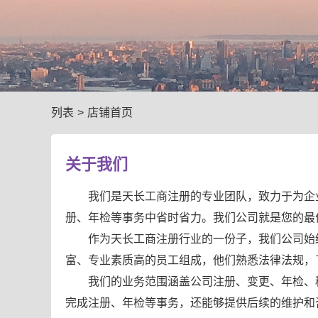
列表
>
店铺首页
关于我们
我们是天长工商注册的专业团队，致力于为企
册、年检等事务中省时省力。我们公司就是您的最
作为天长工商注册行业的一份子，我们公司始
富、专业素质高的员工组成，他们熟悉法律法规，
我们的业务范围涵盖公司注册、变更、年检、
完成注册、年检等事务，还能够提供后续的维护和