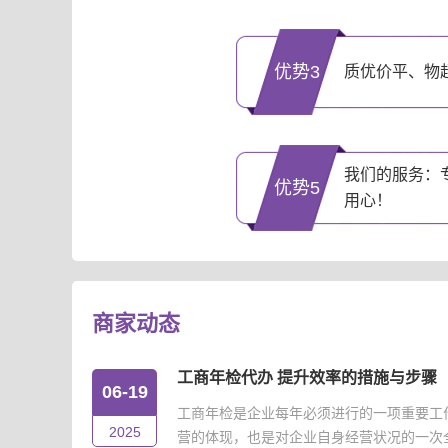
优势3
质优价平、物
我们的服务：
优势5
用心！
商家动态
工商年检代办 提升效率的措施与步骤
06-19
工商年检是企业每年必须进行的一项重要工
2025
营的体现，也是对企业自身经营状况的一次全