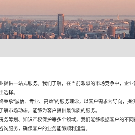
业提供一站式服务。我们了解，在当前激烈的市场竞争中，企业
佳选择。
终秉承“诚信、专业、高效”的服务理念，以客户需求为导向，提
了解市场动态，能够为客户提供最优质的服务。
税务筹划、知识产权保护等多个领域，我们能够根据客户的不同
咨询服务，确保客户的业务能够顺利运营。