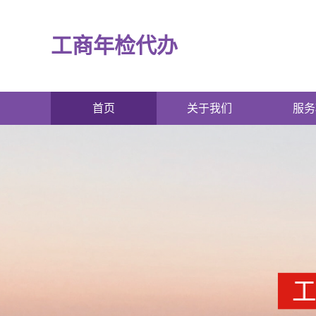
工商年检代办
首页
关于我们
服务