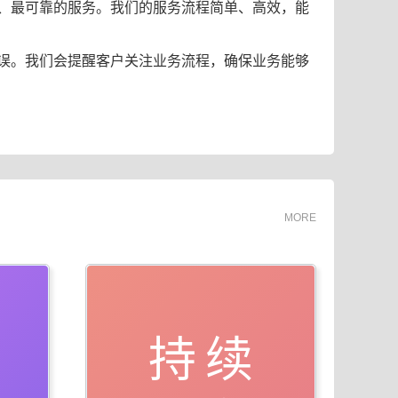
、最可靠的服务。我们的服务流程简单、高效，能
误。我们会提醒客户关注业务流程，确保业务能够
MORE
持续