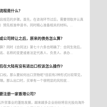
流程是什么？
且规范的步骤。首先，在咨询环节过后，需要领取并认真
）预先核准申请书，同时精心准备相关的材料。...
或公司转让之后，原来的债务怎么算？
算？同时《合同法》第七十六条也明确了：合同生效后，
名、名称的变更或者法定代表人、负责人、承办...
后在大陆有没有进出口权该怎么操作?
口权。那么要如何出口货物呢?目前有2种形式比较常见，
理。那么出口时，买单有一个很明显的风险就...
要注册一家香港公司？
后外贸事业的蓬勃发展，越来越多企业纷纷将目光投向海外