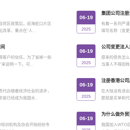
集团公司注册
06-19
自贸区政策后，前海蛇口片区
有着一系列严谨
2025
革，重点在“人...
填写名称（变更
空间
公司变更法人
06-19
得客户的信任，为了省掉一些
原来的债务怎么
2025
来说明一下。可...
当事人不得因姓
注册香港公司
06-19
质代办随着经济社会的进步，
在大陆没有进出
2025
装已经成为我国水...
那就是买单和代
为什么做外贸
06-19
IM培训机构及协会开始纷纷专
我国加入WTO