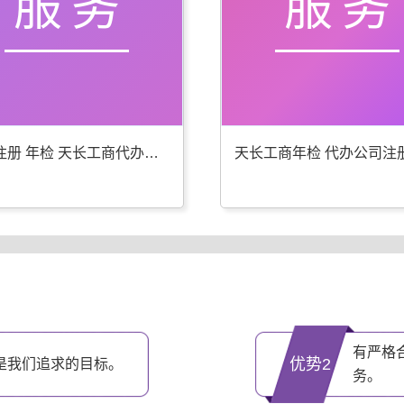
服务
服务
公司注册 年检 天长工商代办更专业
有严格
优势2
是我们追求的目标。
务。