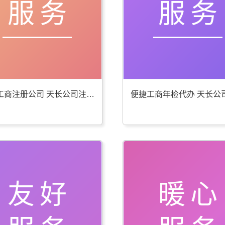
服务
服务
贴心工商注册公司 天长公司注册服务好
友好
暖心