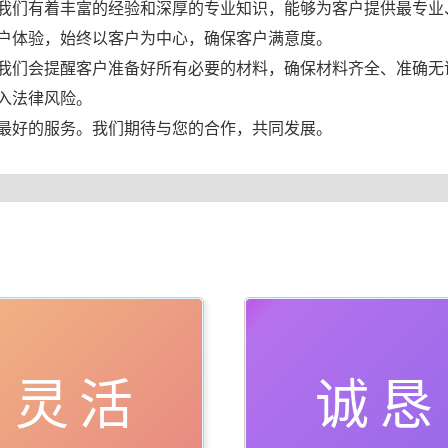
我们有着丰富的经验和深厚的专业知识，能够为客户提供最专业
户体验，始终以客户为中心，确保客户满意度。
我们会提醒客户准备好所有必要的材料，确保材料齐全、准确无
入法律风险。
最好的服务。我们期待与您的合作，共同发展。
灵活
诚恳