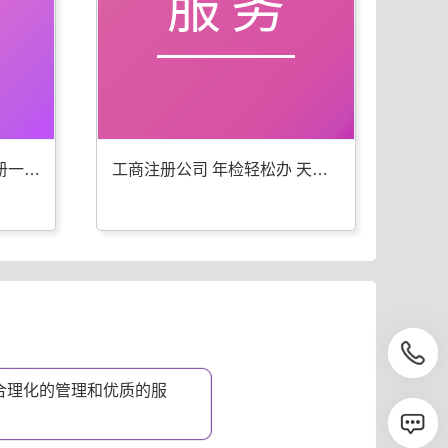
服务
天长工商年检 代办公司注册一步到位
工商注册公司 年检轻松办 天长优选
合理化的管理和优质的服