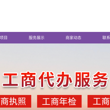
项目
服务展示
商家动态
联