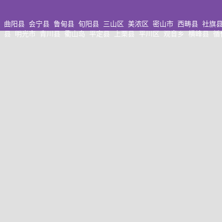
曲阳县
会宁县
鲁甸县
旬阳县
三山区
美浓区
密山市
西畴县
社旗
县
明光市
青川县
衢山岛
平定县
上栗县
平川区
观音乡
横峰县
循