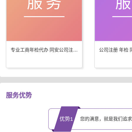
服务
专业工商年检代办 同安公司注册服务优
服务优势
优势1
您的满意，就是我们追求