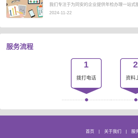
我们专注于为同安的企业提供年检办理一站式服
2024-11-22
服务流程
1
2
拨打电话
资料
首页
|
关于我们
|
服