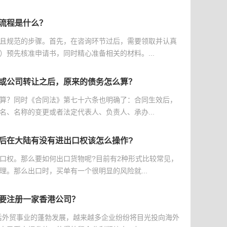
流程是什么？
且规范的步骤。首先，在咨询环节过后，需要领取并认真
）预先核准申请书，同时精心准备相关的材料。...
或公司转让之后，原来的债务怎么算？
算？同时《合同法》第七十六条也明确了：合同生效后，
名、名称的变更或者法定代表人、负责人、承办...
后在大陆有没有进出口权该怎么操作?
口权。那么要如何出口货物呢?目前有2种形式比较常见，
理。那么出口时，买单有一个很明显的风险就...
要注册一家香港公司？
后外贸事业的蓬勃发展，越来越多企业纷纷将目光投向海外