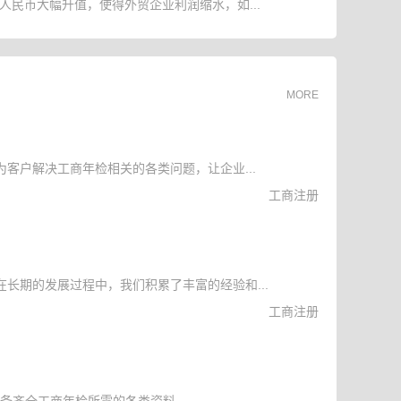
人民币大幅升值，使得外贸企业利润缩水，如...
MORE
客户解决工商年检相关的各类问题，让企业...
工商注册
长期的发展过程中，我们积累了丰富的经验和...
工商注册