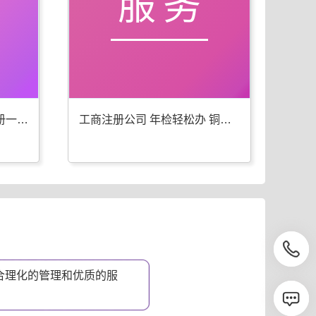
服务
铜山工商年检 代办公司注册一步到位
工商注册公司 年检轻松办 铜山优选
合理化的管理和优质的服