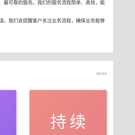
、最可靠的服务。我们的服务流程简单、高效，能
误。我们会提醒客户关注业务流程，确保业务能够
MORE
持续