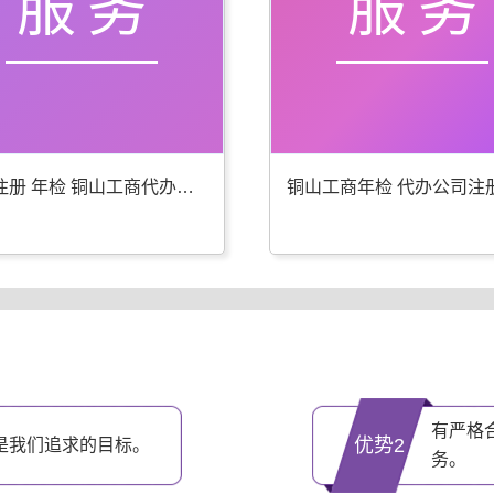
服务
服务
公司注册 年检 铜山工商代办更专业
有严格
优势2
是我们追求的目标。
务。