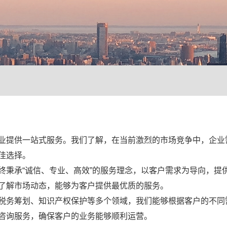
业提供一站式服务。我们了解，在当前激烈的市场竞争中，企业
佳选择。
终秉承“诚信、专业、高效”的服务理念，以客户需求为导向，提
了解市场动态，能够为客户提供最优质的服务。
税务筹划、知识产权保护等多个领域，我们能够根据客户的不同
咨询服务，确保客户的业务能够顺利运营。