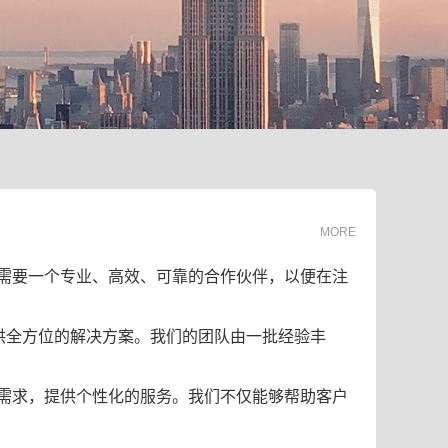
MORE
需要一个专业、高效、可靠的合作伙伴，以便在注
供全方位的解决方案。我们的团队由一批经验丰
需求，提供个性化的服务。我们不仅能够帮助客户