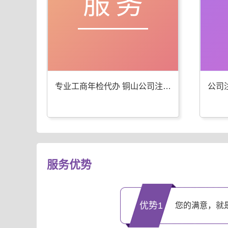
服务
专业工商年检代办 铜山公司注册服务优
服务优势
优势1
您的满意，就