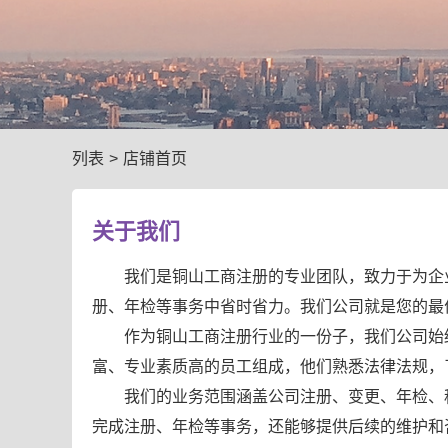
列表
>
店铺首页
关于我们
我们是铜山工商注册的专业团队，致力于为企
册、年检等事务中省时省力。我们公司就是您的最
作为铜山工商注册行业的一份子，我们公司始
富、专业素质高的员工组成，他们熟悉法律法规，
我们的业务范围涵盖公司注册、变更、年检、
完成注册、年检等事务，还能够提供后续的维护和