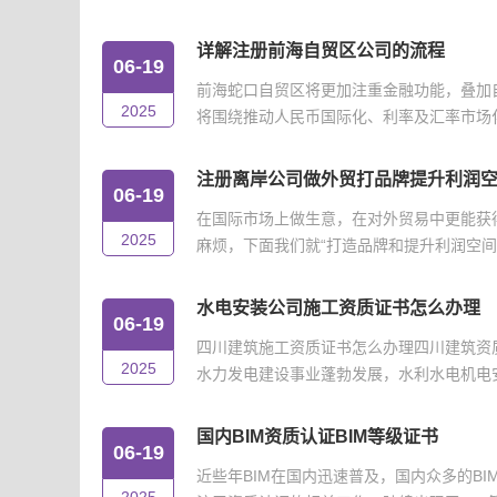
详解注册前海自贸区公司的流程
06-19
前海蛇口自贸区将更加注重金融功能，叠加
2025
将围绕推动人民币国际化、利率及汇率市场化改
注册离岸公司做外贸打品牌提升利润
06-19
在国际市场上做生意，在对外贸易中更能获
2025
麻烦，下面我们就“打造品牌和提升利润空间”
水电安装公司施工资质证书怎么办理
06-19
四川建筑施工资质证书怎么办理四川建筑资
2025
水力发电建设事业蓬勃发展，水利水电机电安
国内BIM资质认证BIM等级证书
06-19
近些年BIM在国内迅速普及，国内众多的B