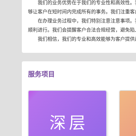
我们的业务优势在于我们的专业性和高效性。
够让客户在短时间内完成所有的事务。我们注重客
在办理业务过程中，我们特别注意注意事项。
顺利进行。我们会提醒客户合法合规经营，避免陷
我们相信，我们的专业和高效能够为客户提供
服务项目
深层