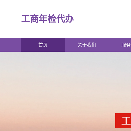
工商年检代办
首页
关于我们
服务