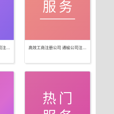
服务
便捷工商年检代办 通榆公司注册服务佳
高效工商注册公司 通榆公司注册服务全
热门