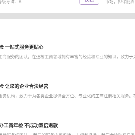
2025
考试、B...
市场，但伴随着
检 一站式服务更贴心
工商服务的团队，在通榆工商领域拥有丰富的经验和专业的知识，致力于为
检 让您的企业合法经营
服务机构，致力于为各类企业提供全方位、专业化的工商注册相关服务。在
办工商年检 不成功双倍退款