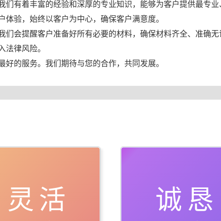
我们有着丰富的经验和深厚的专业知识，能够为客户提供最专业
户体验，始终以客户为中心，确保客户满意度。
我们会提醒客户准备好所有必要的材料，确保材料齐全、准确无
入法律风险。
最好的服务。我们期待与您的合作，共同发展。
灵活
诚恳