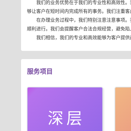
我们的业务优势在于我们的专业性和高效性。
够让客户在短时间内完成所有的事务。我们注重客
在办理业务过程中，我们特别注意注意事项。
顺利进行。我们会提醒客户合法合规经营，避免陷
我们相信，我们的专业和高效能够为客户提供
服务项目
深层