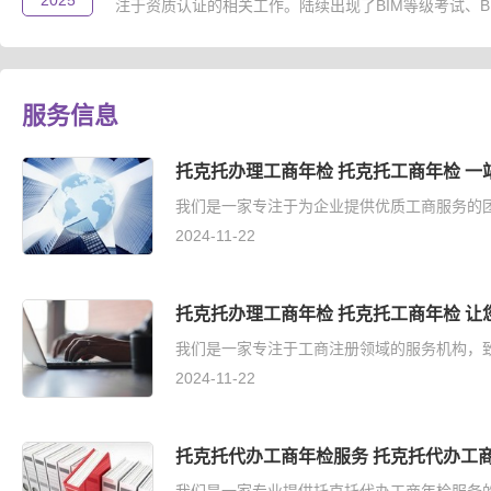
2025
注于资质认证的相关工作。陆续出现了BIM等级考试、B..
服务信息
托克托办理工商年检 托克托工商年检 一
我们是一家专注于为企业提供优质工商服务的团
2024-11-22
托克托办理工商年检 托克托工商年检 让
我们是一家专注于工商注册领域的服务机构，致
2024-11-22
托克托代办工商年检服务 托克托代办工