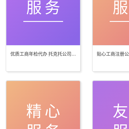
服务
优质工商年检代办 托克托公司注册服务棒
精心