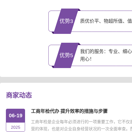
优势3
质优价平、物超所值、值
我们的服务：专业、细心
优势5
用心！
商家动态
工商年检代办 提升效率的措施与步骤
06-19
工商年检是企业每年必须进行的一项重要工作，它不仅
2025
营的体现，也是对企业自身经营状况的一次全面审查。然而