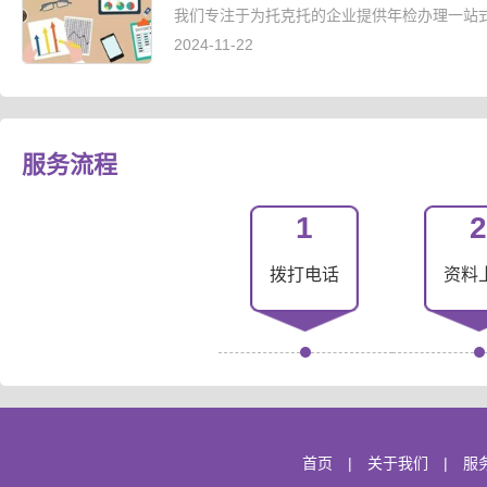
我们专注于为托克托的企业提供年检办理一站式
2024-11-22
服务流程
1
2
拨打电话
资料
首页
|
关于我们
|
服