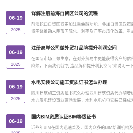
详解注册前海自贸区公司的流程
06-19
前海蛇口自贸区将更加注重金融功能，叠加自贸区政策
2025
将围绕推动人民币国际化、利率及汇率市场化改革，重点在
注册离岸公司做外贸打品牌提升利润空间
06-19
在国际市场上做生意，在对外贸易中更能获得客户的信
2025
麻烦，下面我们就“打造品牌和提升利润空间”来说明一下。
水电安装公司施工资质证书怎么办理
06-19
四川建筑施工资质证书怎么办理四川建筑资质代办随着
2025
水力发电建设事业蓬勃发展，水利水电机电安装已经成为我
国内BIM资质认证BIM等级证书
06-19
近些年BIM在国内迅速普及，国内众多的BIM培训机构