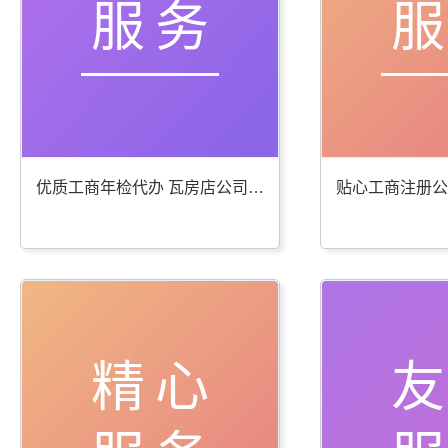
服务
优质工商年检代办 瓦房店公司注册服务棒
精心