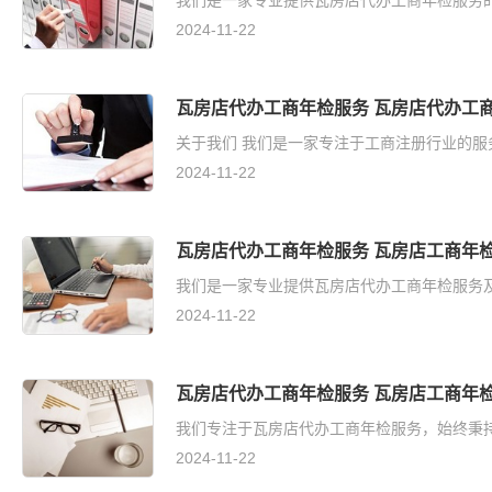
我们是一家专业提供瓦房店代办工商年检服务的团
2024-11-22
瓦房店代办工商年检服务 瓦房店代办工
关于我们 我们是一家专注于工商注册行业的服
2024-11-22
瓦房店代办工商年检服务 瓦房店工商年
我们是一家专业提供瓦房店代办工商年检服务及
2024-11-22
瓦房店代办工商年检服务 瓦房店工商年
我们专注于瓦房店代办工商年检服务，始终秉持
2024-11-22