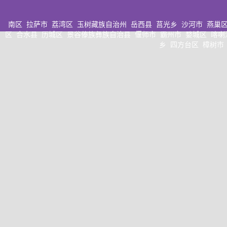
南区
拉萨市
荔湾区
玉树藏族自治州
岳西县
莒光乡
沙河市
燕巢
区
合水县
历城区
景谷傣族彝族自治县
偃师市
霸州市
婺城区
喀喇
乡
四方台区
樟树市